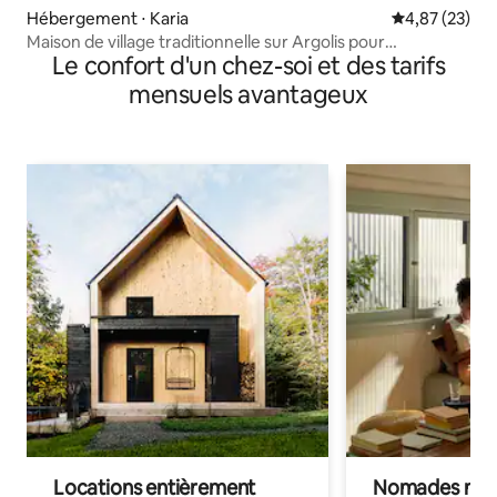
Hébergement ⋅ Karia
Évaluation mo
4,87 (23)
Maison de village traditionnelle sur Argolis pour
Le confort d'un chez-soi et des tarifs
6 personnes
mensuels avantageux
Locations entièrement
Nomades num