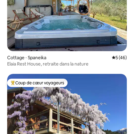
Cottage ⋅ Spaneika
Évaluation
5 (46)
Elaia Rest House, retraite dans la nature
Coup de cœur voyageurs
Coups de cœur voyageurs les plus appréciés