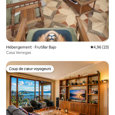
Hébergement ⋅ Frutillar Bajo
Évaluation mo
4,96 (23)
Casa Venegas
Coup de cœur voyageurs
Coup de cœur voyageurs