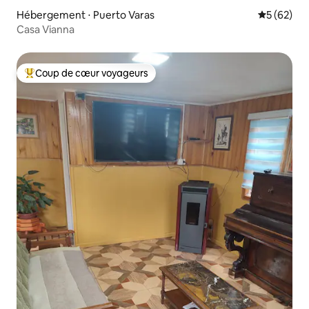
Hébergement ⋅ Puerto Varas
Évaluation
5 (62)
Casa Vianna
Coup de cœur voyageurs
Coups de cœur voyageurs les plus appréciés