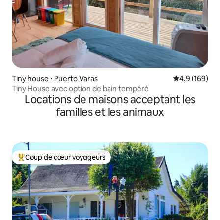
Tiny house ⋅ Puerto Varas
Évaluation mo
4,9 (169)
Tiny House avec option de bain tempéré
Locations de maisons acceptant les
familles et les animaux
Coup de cœur voyageurs
Coups de cœur voyageurs les plus appréciés