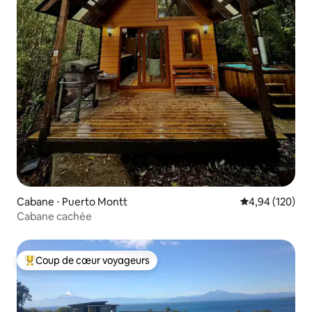
Cabane ⋅ Puerto Montt
Évaluation moy
4,94 (120)
Cabane cachée
Coup de cœur voyageurs
Coups de cœur voyageurs les plus appréciés