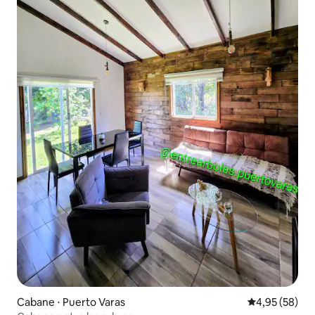
Cabane ⋅ Puerto Varas
Évaluation mo
4,95 (58)