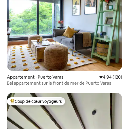
Appartement ⋅ Puerto Varas
Évaluation moy
4,94 (120)
Bel appartement sur le front de mer de Puerto Varas
Coup de cœur voyageurs
Coups de cœur voyageurs les plus appréciés