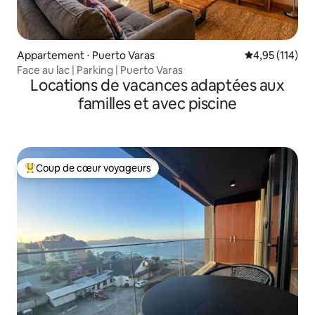
Appartement ⋅ Puerto Varas
Évaluation moy
4,95 (114)
Face au lac | Parking | Puerto Varas
Locations de vacances adaptées aux
familles et avec piscine
Coup de cœur voyageurs
Coups de cœur voyageurs les plus appréciés