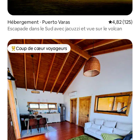
Hébergement ⋅ Puerto Varas
Évaluation moy
4,82 (125)
Escapade dans le Sud avec jacuzzi et vue sur le volcan
Coup de cœur voyageurs
Coups de cœur voyageurs les plus appréciés