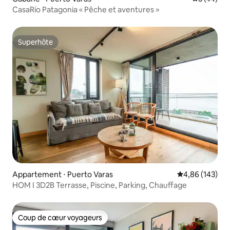
CasaRío Patagonia « Pêche et aventures »
Superhôte
Superhôte
Appartement ⋅ Puerto Varas
Évaluation moy
4,86 (143)
HOM I 3D2B Terrasse, Piscine, Parking, Chauffage
Coup de cœur voyageurs
Coup de cœur voyageurs