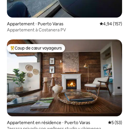
Appartement ⋅ Puerto Varas
Évaluation moy
4,94 (157)
Appartement à Costanera PV
Coup de cœur voyageurs
Coups de cœur voyageurs les plus appréciés
Appartement en résidence ⋅ Puerto Varas
Évaluation
5 (53)
Terraza privada con wellness studio y chimenea