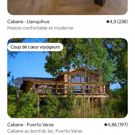
Cabane ⋅ Llanquihue
Évaluation mo
4,9 (238)
Maison confortable et moderne
Coup de cœur voyageurs
Coup de cœur voyageurs
Cabane ⋅ Puerto Varas
Évaluation moy
4,86 (197)
Cabane au bord du lac, Puerto Varas