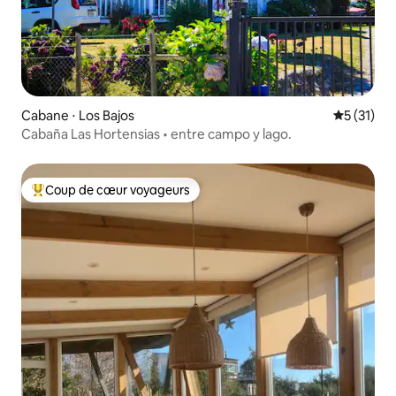
Cabane ⋅ Los Bajos
Évaluation
5 (31)
Cabaña Las Hortensias • entre campo y lago.
Coup de cœur voyageurs
Coups de cœur voyageurs les plus appréciés