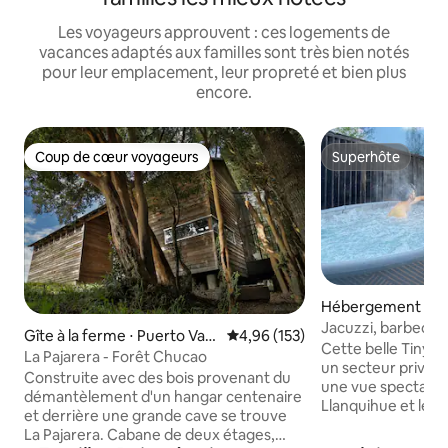
Les voyageurs approuvent : ces logements de
vacances adaptés aux familles sont très bien notés
pour leur emplacement, leur propreté et bien plus
encore.
Coup de cœur voyageurs
Superhôte
Coup de cœur voyageurs
Superhôte
Hébergement ⋅ Fru
Jacuzzi, barbecue
Gîte à la ferme ⋅ Puerto Vara
Évaluation moyenne sur la base 
4,96 (153)
avec vue
Cette belle Tiny H
s
La Pajarera - Forêt Chucao
un secteur privilég
Construite avec des bois provenant du
une vue spectacula
démantèlement d'un hangar centenaire
Llanquihue et les volcans. La
et derrière une grande cave se trouve
est le ✨ jacuzzi ✨: 
La Pajarera. Cabane de deux étages,
avec les meilleure