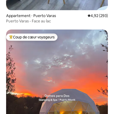
Appartement ⋅ Puerto Varas
Évaluation moy
4,92 (293)
Puerto Varas - Face au lac
Coup de cœur voyageurs
Coups de cœur voyageurs les plus appréciés