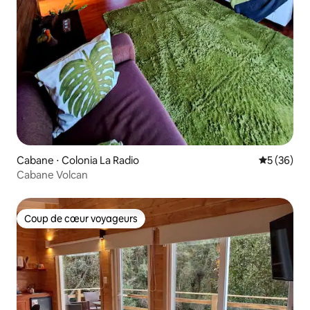
Cabane ⋅ Colonia La Radio
Évaluation
5 (36)
Cabane Volcan
Coup de cœur voyageurs
Coup de cœur voyageurs