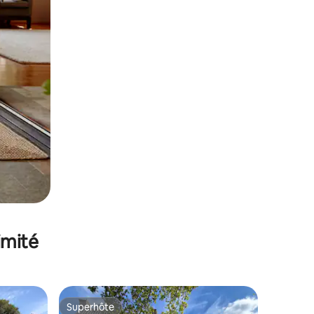
imité
Superhôte
Superhôte