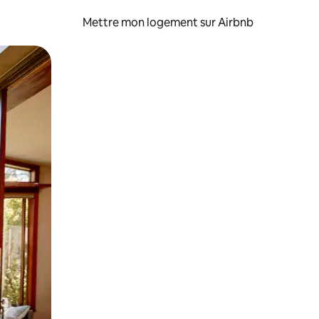
Mettre mon logement sur Airbnb
sant glisser.