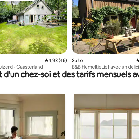
ur la base de 20 commentaires : 4,8 sur 5
Évaluation moyenne sur la base de 46 comme
4,93 (46)
Suite
É
uizerd - Gaasterland
B&B HemeltjeLief avec un délicieux petit
t d'un chez-soi et des tarifs mensuels 
déjeuner