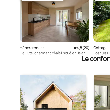
Hébergement
Évaluation moyenne s
4,8 (20)
Cottage
De Luts, charmant chalet situé en lisière
Boshuis B
Le confor
de forêt.