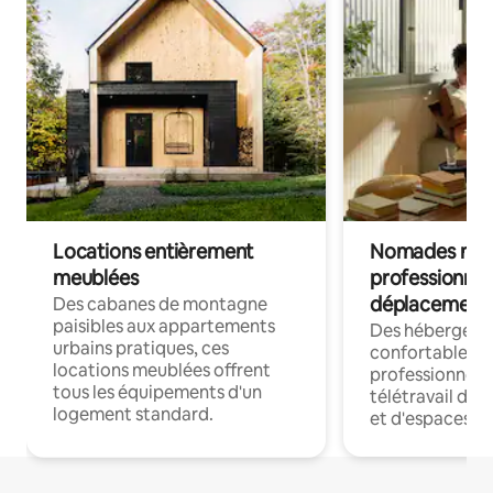
Locations entièrement
Nomades num
meublées
professionnel
déplacement
Des cabanes de montagne
paisibles aux appartements
Des hébergem
urbains pratiques, ces
confortables p
locations meublées offrent
professionnels
tous les équipements d'un
télétravail dis
logement standard.
et d'espaces de