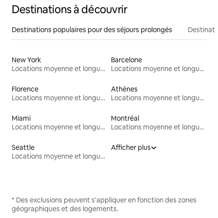
Destinations à découvrir
Destinations populaires pour des séjours prolongés
Destinati
New York
Barcelone
Locations moyenne et longue durée
Locations moyenne et longue durée
Florence
Athènes
Locations moyenne et longue durée
Locations moyenne et longue durée
Miami
Montréal
Locations moyenne et longue durée
Locations moyenne et longue durée
Seattle
Afficher plus
Locations moyenne et longue durée
* Des exclusions peuvent s'appliquer en fonction des zones
géographiques et des logements.