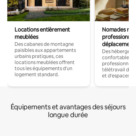
Locations entièrement
Nomades num
meublées
professionnel
déplacement
Des cabanes de montagne
paisibles aux appartements
Des hébergem
urbains pratiques, ces
confortables p
locations meublées offrent
professionnels
tous les équipements d'un
télétravail dis
logement standard.
et d'espaces de
Équipements et avantages des séjours
longue durée