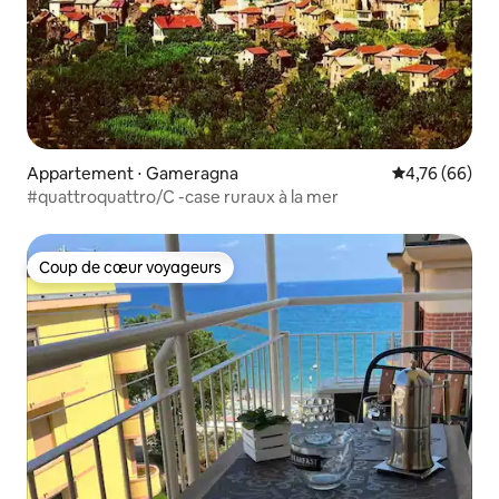
Appartement ⋅ Gameragna
Évaluation mo
4,76 (66)
#quattroquattro/C -case ruraux à la mer
Coup de cœur voyageurs
Coup de cœur voyageurs