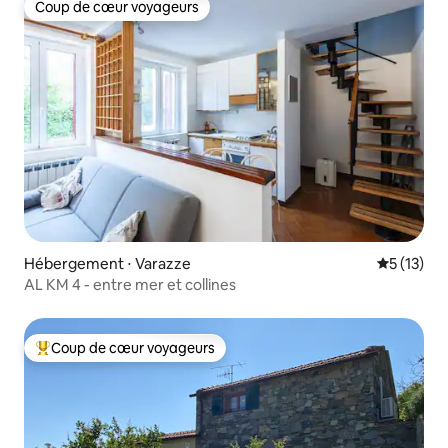
Coup de cœur voyageurs
Coup de cœur voyageurs
Hébergement ⋅ Varazze
Évaluation
5 (13)
AL KM 4 - entre mer et collines
Coup de cœur voyageurs
Coups de cœur voyageurs les plus appréciés