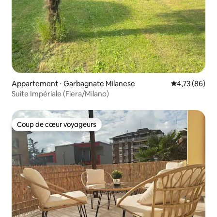
Appartement ⋅ Garbagnate Milanese
Évaluation mo
4,73 (86)
Suite Impériale (Fiera/Milano)
Coup de cœur voyageurs
Coup de cœur voyageurs