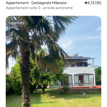
Appartement ⋅ Garbagnate Milanese
Évaluation mo
4,73 (30)
Appartement suite 3 - arrivée autonome
Superhôte
Superhôte