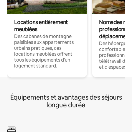
Locations entièrement
Nomades num
meublées
professionnel
déplacement
Des cabanes de montagne
paisibles aux appartements
Des hébergem
urbains pratiques, ces
confortables p
locations meublées offrent
professionnels
tous les équipements d'un
télétravail dis
logement standard.
et d'espaces de
Équipements et avantages des séjours
longue durée