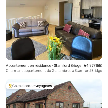
Appartement en résidence ⋅ Stamford Bridge
Évaluation moy
4,97 (156)
Charmant appartement de 2 chambres à Stamford Bridge
Coup de cœur voyageurs
Coups de cœur voyageurs les plus appréciés