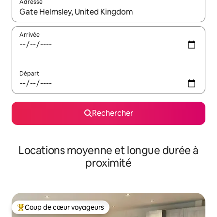
Adresse
Lorsque les résultats s'affichent, utilisez les flèches vers le hau
Arrivée
Départ
Rechercher
Locations moyenne et longue durée à
proximité
Coup de cœur voyageurs
Coups de cœur voyageurs les plus appréciés