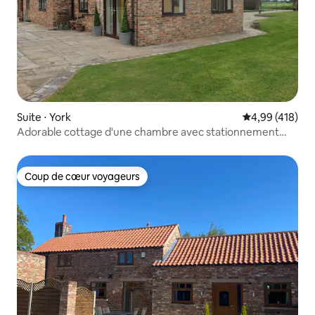
Suite ⋅ York
Évaluation moy
4,99 (418)
Adorable cottage d'une chambre avec stationnement
gratuit
Coup de cœur voyageurs
Coup de cœur voyageurs