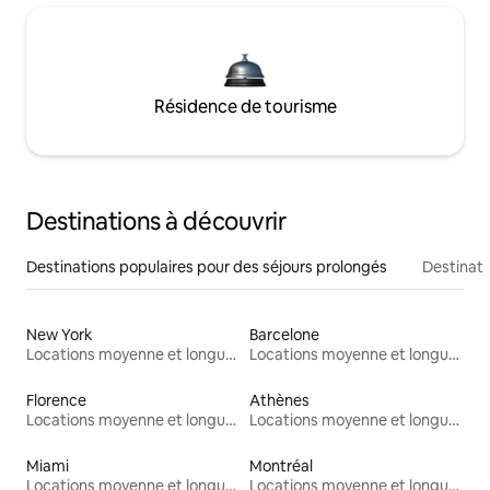
Résidence de tourisme
Destinations à découvrir
Destinations populaires pour des séjours prolongés
Destinati
New York
Barcelone
Locations moyenne et longue durée
Locations moyenne et longue durée
Florence
Athènes
Locations moyenne et longue durée
Locations moyenne et longue durée
Miami
Montréal
Locations moyenne et longue durée
Locations moyenne et longue durée