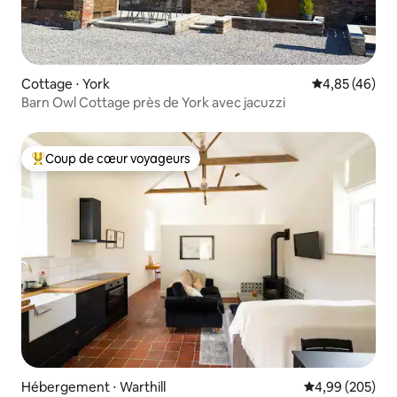
Cottage ⋅ York
Évaluation mo
4,85 (46)
Barn Owl Cottage près de York avec jacuzzi
Coup de cœur voyageurs
Coups de cœur voyageurs les plus appréciés
Hébergement ⋅ Warthill
Évaluation moy
4,99 (205)