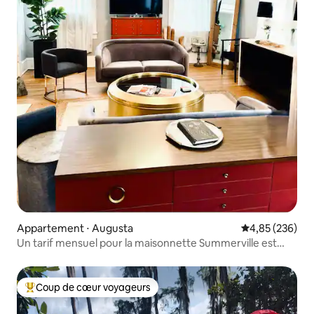
Appartement ⋅ Augusta
Évaluation moy
4,85 (236)
Un tarif mensuel pour la maisonnette Summerville est
disponible
Coup de cœur voyageurs
Coups de cœur voyageurs les plus appréciés