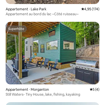
Appartement ⋅ Lake Park
Évaluation moy
4,95 (174)
Appartement au bord du lac ~Côté ruisseau~
Superhôte
Superhôte
Appartement ⋅ Morganton
Évaluatio
5 (4)
Still Waters- Tiny House, lake, fishing, kayaking