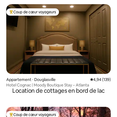
gratuit
Coup de cœur voyageurs
Coups de cœur voyageurs les plus appréciés
Appartement ⋅ Douglasville
Évaluation moy
4,94 (139)
Hotel Cognac | Moody Boutique Stay – Atlanta
Location de cottages en bord de lac
Coup de cœur voyageurs
Coups de cœur voyageurs les plus appréciés