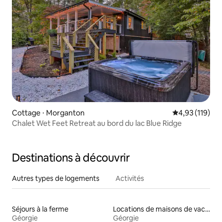
Cottage ⋅ Morganton
Évaluation moy
4,93 (119)
Chalet Wet Feet Retreat au bord du lac Blue Ridge
Destinations à découvrir
Autres types de logements
Activités
Séjours à la ferme
Locations de maisons de vacances
Géorgie
Géorgie