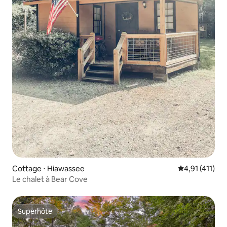
Cottage ⋅ Hiawassee
Évaluation mo
4,91 (411)
Le chalet à Bear Cove
Superhôte
Superhôte