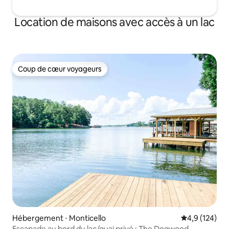
Location de maisons avec accès à un lac
Coup de cœur voyageurs
Coup de cœur voyageurs
Hébergement ⋅ Monticello
Évaluation mo
4,9 (124)
Escapade au bord du lac/quai privé : The Dogwood