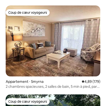
Coup de cœur voyageurs
Coup de cœur voyageurs
Appartement ⋅ Smyrna
Évaluation moy
4,89 (179)
2 chambres spacieuses, 2 salles de bain, 5 min à pied, parc
touristique, parking gratuit
Coup de cœur voyageurs
Coup de cœur voyageurs