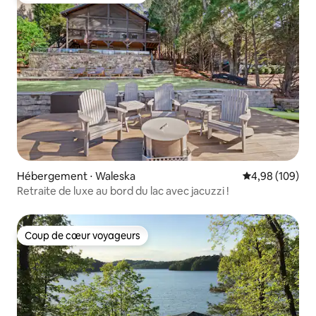
Hébergement ⋅ Waleska
Évaluation moy
4,98 (109)
Retraite de luxe au bord du lac avec jacuzzi !
Coup de cœur voyageurs
Coup de cœur voyageurs