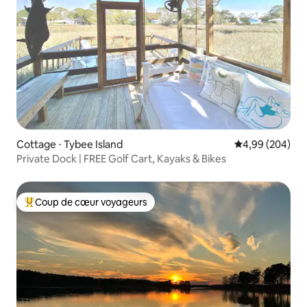
Cottage ⋅ Tybee Island
Évaluation moy
4,99 (204)
Private Dock | FREE Golf Cart, Kayaks & Bikes
Coup de cœur voyageurs
Coups de cœur voyageurs les plus appréciés