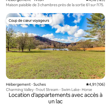
Maison paisible de 3 chambres près de la sortie 61 sur l'I75.
Coup de cœur voyageurs
Coup de cœur voyageurs
Hébergement ⋅ Suches
Évaluation moy
4,91 (106)
Charming Valley -Trout Stream - Swim Lake- Horse
Location d'appartements avec accès à
un lac