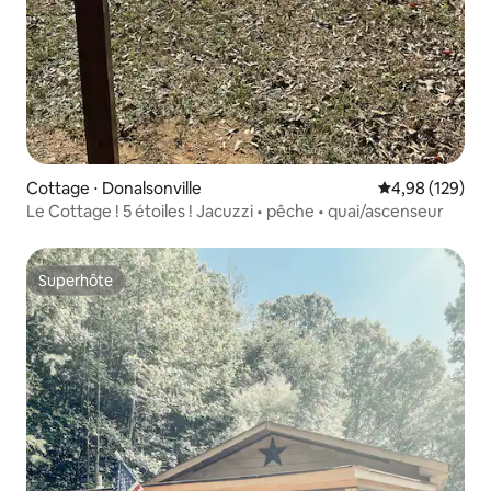
Cottage ⋅ Donalsonville
Évaluation moy
4,98 (129)
Le Cottage ! 5 étoiles ! Jacuzzi • pêche • quai/ascenseur
Superhôte
Superhôte