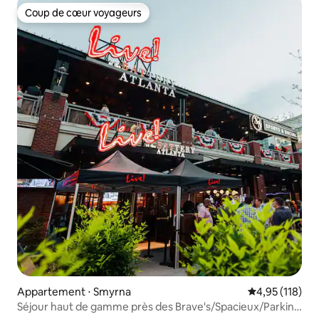
Coup de cœur voyageurs
Coup de cœur voyageurs
Appartement ⋅ Smyrna
Évaluation moy
4,95 (118)
Séjour haut de gamme près des Brave's/Spacieux/Parking