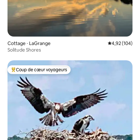
Cottage ⋅ LaGrange
Évaluation moy
4,92 (104)
Solitude Shores
Coup de cœur voyageurs
Coups de cœur voyageurs les plus appréciés