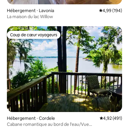
Hébergement ⋅ Lavonia
Évaluation moy
4,99 (194)
La maison du lac Willow
Coup de cœur voyageurs
Coup de cœur voyageurs
Hébergement ⋅ Cordele
Évaluation moy
4,92 (491)
Cabane romantique au bord de l'eau/Vue