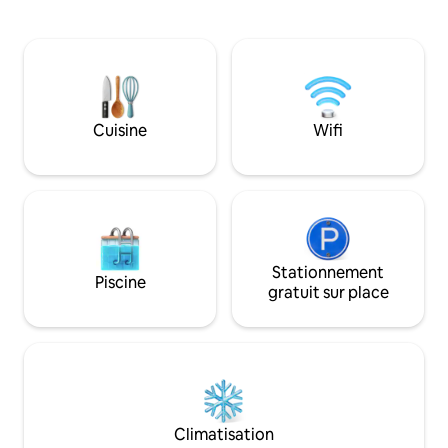
randonnée, la pêch
télévision Roku (désolé, la cheminée
d'eau et plus enc
n'est pas en service), une immense
romantique parfait
chambre avec 2 lits Queen Size, un
~ WiFi rapide de 100 Mbit/s
grand porche grillagé, un nouveau
connectée 65 pou
barbecue à gaz, un foyer, 2 kayaks, un
acceptés ~ Lit King
quai et plus encore ! Situé à environ une
bain attenante Sir
heure au sud d'ATL et à seulement
Cuisine
Wifi
préférée sur la ba
2 miles de l'I-75. Venez profiter et vous
porche donnant sur
détendre dans ce chalet privé en bord
faune ! Confortabl
de lac qui se trouve à seulement
quelques minutes du parc d'État de High
Falls et d'autres attractions de plein air.
Stationnement
Piscine
gratuit sur place
Climatisation