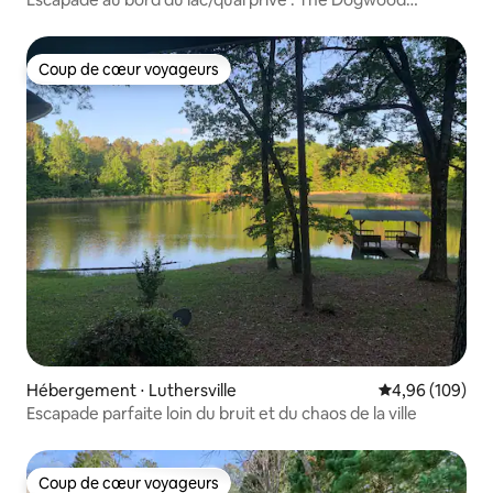
Cottage
Coup de cœur voyageurs
Coup de cœur voyageurs
Hébergement ⋅ Luthersville
Évaluation moy
4,96 (109)
Escapade parfaite loin du bruit et du chaos de la ville
Coup de cœur voyageurs
Coup de cœur voyageurs