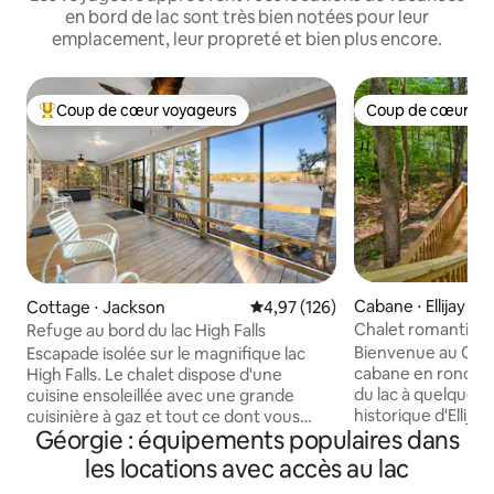
en bord de lac sont très bien notées pour leur
emplacement, leur propreté et bien plus encore.
Coup de cœur voyageurs
Coup de cœur vo
Coups de cœur voyageurs les plus appréciés
Coup de cœur vo
Cabane ⋅ Ellijay
Cottage ⋅ Jackson
Évaluation moyenne sur la base 
4,97 (126)
Chalet romantique
Refuge au bord du lac High Falls
du lac | Bain à re
Bienvenue au Crys
Escapade isolée sur le magnifique lac
cabane en rondins
High Falls. Le chalet dispose d'une
du lac à quelques 
cuisine ensoleillée avec une grande
historique d'Ellijay e
cuisinière à gaz et tout ce dont vous
Géorgie : équipements populaires dans
un tout nouveau ja
avez besoin (mais pas de lave-vaisselle),
surélevée donnant s
un salon confortable avec une
les locations avec accès au lac
Emplacement incro
excellente connexion Wi-Fi et une