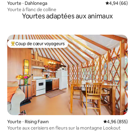
Yourte ⋅ Dahlonega
Évaluation mo
4,94 (66)
Yourte à flanc de colline
Yourtes adaptées aux animaux
Coup de cœur voyageurs
Coups de cœur voyageurs les plus appréciés
Yourte ⋅ Rising Fawn
Évaluation moy
4,96 (855)
Yourte aux cerisiers en fleurs sur la montagne Lookout