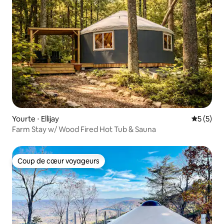
Yourte ⋅ Ellijay
Évaluatio
5 (5)
Farm Stay w/ Wood Fired Hot Tub & Sauna
Coup de cœur voyageurs
Coup de cœur voyageurs