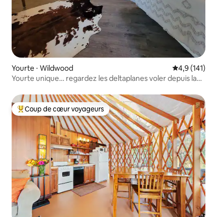
Yourte ⋅ Wildwood
Évaluation mo
4,9 (141)
Yourte unique… regardez les deltaplanes voler depuis la
terrasse !
Coup de cœur voyageurs
Coups de cœur voyageurs les plus appréciés