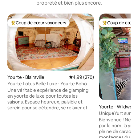
propreté et bien plus encore.
Coup de cœur voyageurs
Coup de cœur 
Coups de cœur voyageurs les plus appréciés
Coups de cœur vo
Yourte ⋅ Blairsville
Évaluation moyenne sur la base 
4,99 (270)
Yourte Lotus Belle Luxe : Yourte Boho
tranquille avec climatisation
Une véritable expérience de glamping
en yourte de luxe pour toutes les
saisons. Espace heureux, paisible et
Yourte ⋅ Wildwoo
serein pour se détendre, se relaxer et
UniqueYurt sur la 
profiter d'un beau moment dans la
ActiveHangGlidin
nature. Apportez simplement vos
Bienvenue ! Ne vou
« incontournables » (nourriture, glace,
par le nom, la you
brosse à dents, etc.). La yourte a un
pleine de caractère
intérieur bohème, romantique et
montagnes du nord