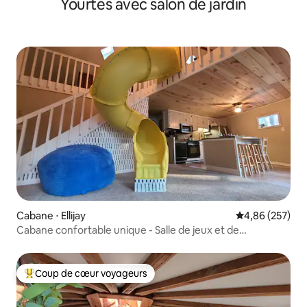
Yourtes avec salon de jardin
Cabane ⋅ Ellijay
Évaluation moy
4,86 (257)
Cabane confortable unique - Salle de jeux et de
divertissement en famille
Coup de cœur voyageurs
Coups de cœur voyageurs les plus appréciés