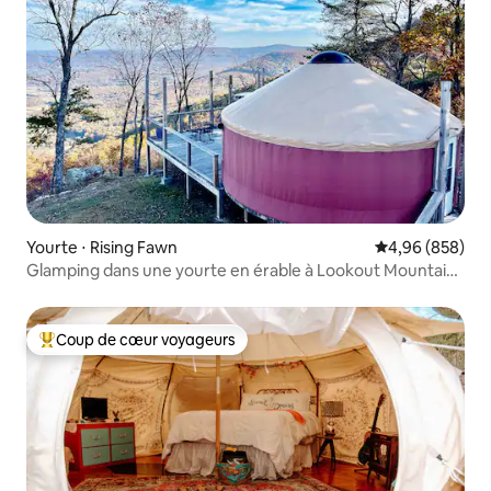
Yourte ⋅ Rising Fawn
Évaluation moy
4,96 (858)
Glamping dans une yourte en érable à Lookout Mountain,
Chattanooga
Coup de cœur voyageurs
Coups de cœur voyageurs les plus appréciés