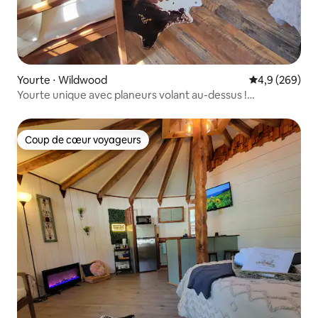
Yourte ⋅ Wildwood
Évaluation mo
4,9 (269)
Yourte unique avec planeurs volant au-dessus !
@flybyyurts
Coup de cœur voyageurs
Coup de cœur voyageurs