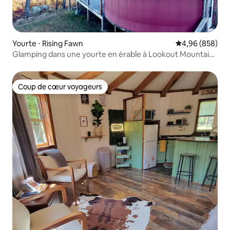
Yourte ⋅ Rising Fawn
Évaluation moy
4,96 (858)
Glamping dans une yourte en érable à Lookout Mountain,
Chattanooga
Coup de cœur voyageurs
Coup de cœur voyageurs