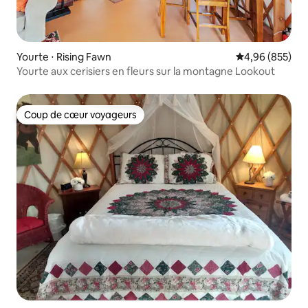
Yourte ⋅ Rising Fawn
Évaluation moy
4,96 (855)
Yourte aux cerisiers en fleurs sur la montagne Lookout
Coup de cœur voyageurs
Coup de cœur voyageurs