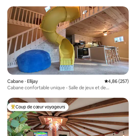
Cabane ⋅ Ellijay
Évaluation moy
4,86 (257)
Cabane confortable unique - Salle de jeux et de
divertissement en famille
Coup de cœur voyageurs
Coups de cœur voyageurs les plus appréciés