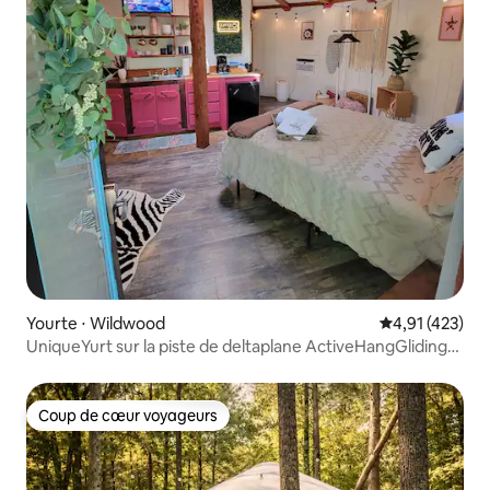
Yourte ⋅ Wildwood
Évaluation moy
4,91 (423)
UniqueYurt sur la piste de deltaplane ActiveHangGliding
@flybyyurts
Coup de cœur voyageurs
Coup de cœur voyageurs