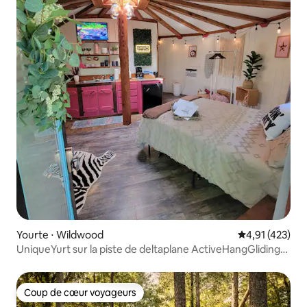
Yourte ⋅ Wildwood
Évaluation moy
4,91 (423)
UniqueYurt sur la piste de deltaplane ActiveHangGliding
@flybyyurts
Coup de cœur voyageurs
Coup de cœur voyageurs