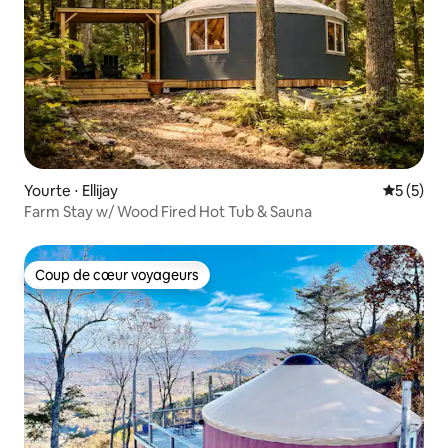
Yourte ⋅ Ellijay
Évaluatio
5 (5)
Farm Stay w/ Wood Fired Hot Tub & Sauna
Coup de cœur voyageurs
Coup de cœur voyageurs