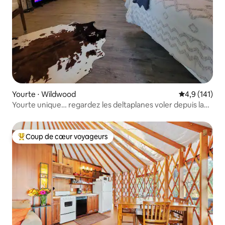
Yourte ⋅ Wildwood
Évaluation mo
4,9 (141)
Yourte unique… regardez les deltaplanes voler depuis la
terrasse !
Coup de cœur voyageurs
Coups de cœur voyageurs les plus appréciés