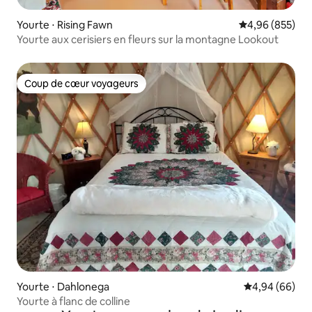
Yourte ⋅ Rising Fawn
Évaluation moy
4,96 (855)
Yourte aux cerisiers en fleurs sur la montagne Lookout
Coup de cœur voyageurs
Coup de cœur voyageurs
Yourte ⋅ Dahlonega
Évaluation mo
4,94 (66)
Yourte à flanc de colline