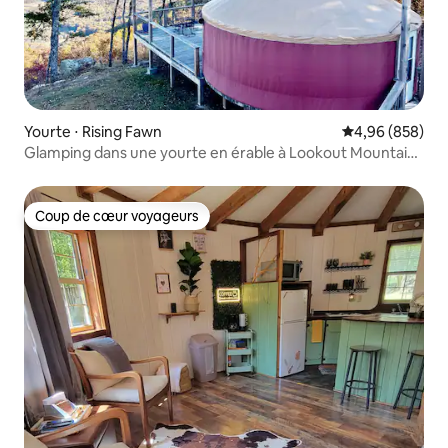
Yourte ⋅ Rising Fawn
Évaluation moy
4,96 (858)
Glamping dans une yourte en érable à Lookout Mountain,
Chattanooga
Coup de cœur voyageurs
Coup de cœur voyageurs