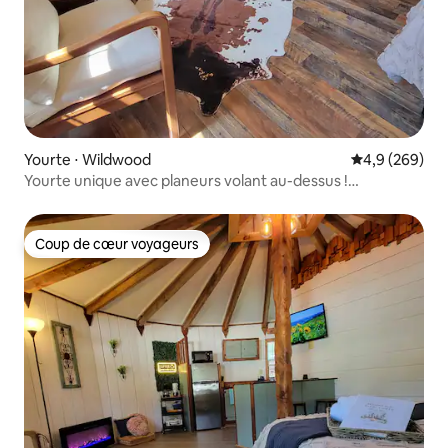
Yourte ⋅ Wildwood
Évaluation mo
4,9 (269)
Yourte unique avec planeurs volant au-dessus !
@flybyyurts
Coup de cœur voyageurs
Coup de cœur voyageurs