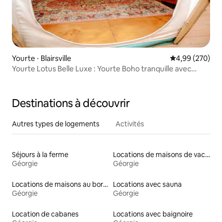
Yourte ⋅ Blairsville
Évaluation moy
4,99 (270)
Yourte Lotus Belle Luxe : Yourte Boho tranquille avec
climatisation
Destinations à découvrir
Autres types de logements
Activités
Séjours à la ferme
Locations de maisons de vacances
Géorgie
Géorgie
Locations de maisons au bord d'un lac
Locations avec sauna
Géorgie
Géorgie
Location de cabanes
Locations avec baignoire