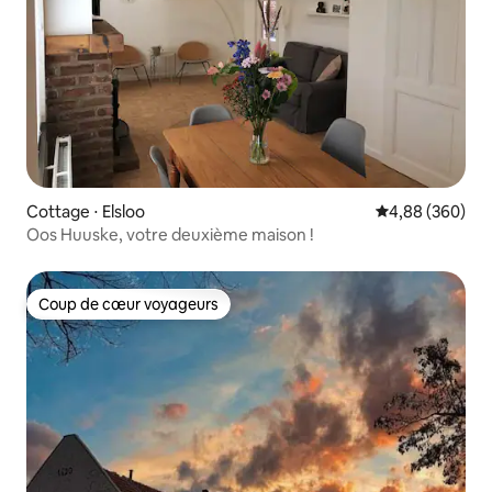
Cottage ⋅ Elsloo
Évaluation moy
4,88 (360)
Oos Huuske, votre deuxième maison !
Coup de cœur voyageurs
Coup de cœur voyageurs