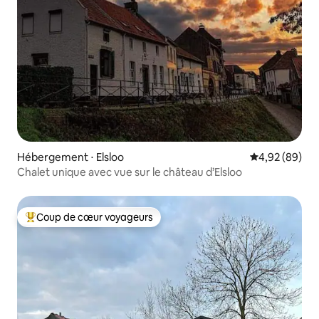
Hébergement ⋅ Elsloo
Évaluation mo
4,92 (89)
Chalet unique avec vue sur le château d’Elsloo
Coup de cœur voyageurs
Coups de cœur voyageurs les plus appréciés