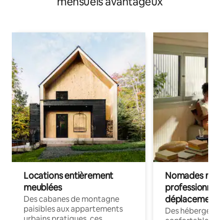
mensuels avantageux
Locations entièrement
Nomades num
meublées
professionnel
déplacement
Des cabanes de montagne
paisibles aux appartements
Des hébergem
urbains pratiques, ces