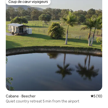
Coup de cœur voyageurs
Coup de cœur voyageurs
Cabane ⋅ Beecher
Évaluation
5 (10)
Quiet country retreat 5 min from the airport