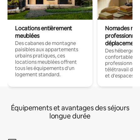
Locations entièrement
Nomades num
meublées
professionnel
déplacement
Des cabanes de montagne
paisibles aux appartements
Des hébergem
urbains pratiques, ces
confortables p
locations meublées offrent
professionnels
tous les équipements d'un
télétravail dis
logement standard.
et d'espaces de
Équipements et avantages des séjours
longue durée