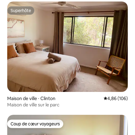
Superhôte
Superhôte
Maison de ville ⋅ Clinton
Évaluation moy
4,86 (106)
Maison de ville sur le parc
Coup de cœur voyageurs
Coup de cœur voyageurs