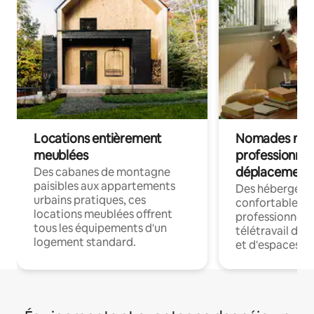
Locations entièrement
Nomades num
meublées
professionnel
déplacement
Des cabanes de montagne
paisibles aux appartements
Des hébergem
urbains pratiques, ces
confortables p
locations meublées offrent
professionnels
tous les équipements d'un
télétravail dis
logement standard.
et d'espaces de