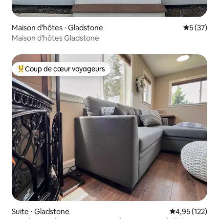
Maison d'hôtes ⋅ Gladstone
Évaluation
5 (37)
Maison d'hôtes Gladstone
Coup de cœur voyageurs
Coups de cœur voyageurs les plus appréciés
Suite ⋅ Gladstone
Évaluation moy
4,95 (122)