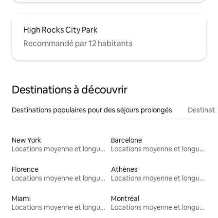
High Rocks City Park
Recommandé par 12 habitants
Destinations à découvrir
Destinations populaires pour des séjours prolongés
Destinati
New York
Barcelone
Locations moyenne et longue durée
Locations moyenne et longue durée
Florence
Athènes
Locations moyenne et longue durée
Locations moyenne et longue durée
Miami
Montréal
Locations moyenne et longue durée
Locations moyenne et longue durée