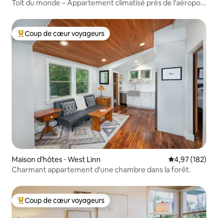
Toit du monde – Appartement climatisé près de l'aéroport
de Portland (PDX)
Coup de cœur voyageurs
Coups de cœur voyageurs les plus appréciés
Maison d'hôtes ⋅ West Linn
Évaluation moy
4,97 (182)
Charmant appartement d'une chambre dans la forêt.
Coup de cœur voyageurs
Coups de cœur voyageurs les plus appréciés