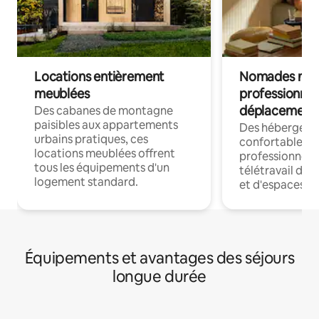
Locations entièrement
Nomades num
meublées
professionnel
déplacement
Des cabanes de montagne
paisibles aux appartements
Des hébergem
urbains pratiques, ces
confortables p
locations meublées offrent
professionnels
tous les équipements d'un
télétravail dis
logement standard.
et d'espaces de
Équipements et avantages des séjours
longue durée