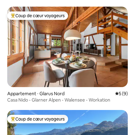
Coup de cœur voyageurs
Coups de cœur voyageurs les plus appréciés
Appartement ⋅ Glarus Nord
Évaluatio
5 (9)
Casa Nido - Glarner Alpen - Walensee - Workation
Coup de cœur voyageurs
Coups de cœur voyageurs les plus appréciés