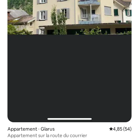
Appartement ⋅ Glarus
Évaluation mo
4,85 (54)
Appartement sur la route du courrier