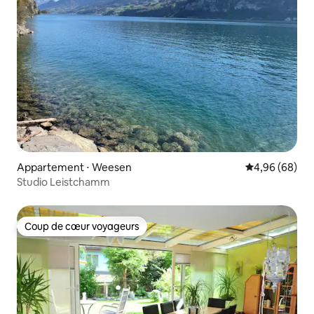
Appartement ⋅ Weesen
Évaluation mo
4,96 (68)
Studio Leistchamm
Coup de cœur voyageurs
Coup de cœur voyageurs