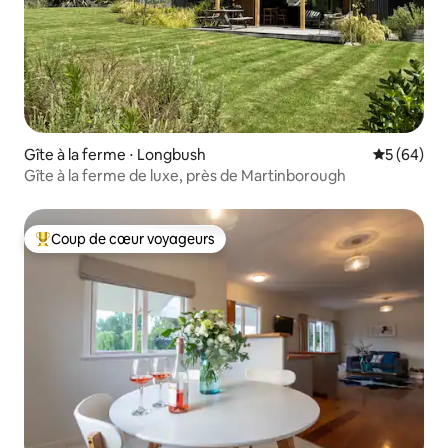
Gîte à la ferme ⋅ Longbush
Évaluation
5 (64)
Gîte à la ferme de luxe, près de Martinborough
Coup de cœur voyageurs
Coups de cœur voyageurs les plus appréciés