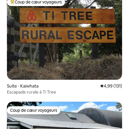
Coup de cœur voyageurs
Coups de cœur voyageurs les plus appréciés
Suite ⋅ Kaiwhata
Évaluation moy
4,99 (131)
Escapade rurale à Ti Tree
Coup de cœur voyageurs
Coup de cœur voyageurs