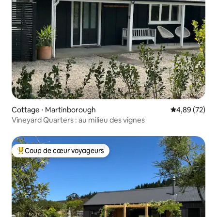
Cottage ⋅ Martinborough
Évaluation mo
4,89 (72)
Vineyard Quarters : au milieu des vignes
Coup de cœur voyageurs
Coups de cœur voyageurs les plus appréciés