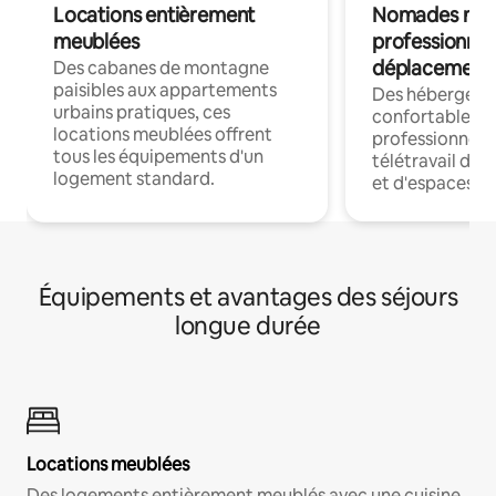
Locations entièrement
Nomades num
meublées
professionnel
déplacement
Des cabanes de montagne
paisibles aux appartements
Des hébergem
urbains pratiques, ces
confortables p
locations meublées offrent
professionnels
tous les équipements d'un
télétravail dis
logement standard.
et d'espaces de
Équipements et avantages des séjours
longue durée
Locations meublées
Des logements entièrement meublés avec une cuisine,