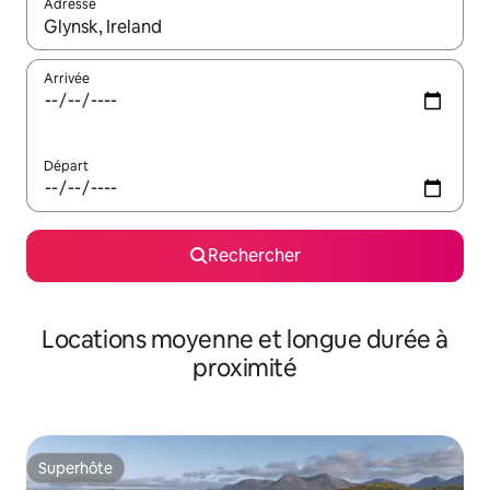
Adresse
Lorsque les résultats s'affichent, utilisez les flèches vers le hau
Arrivée
Départ
Rechercher
Locations moyenne et longue durée à
proximité
Superhôte
Superhôte