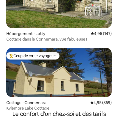
Hébergement ⋅ Lutty
Évaluation moy
4,96 (147)
Cottage dans le Connemara, vue fabuleuse !
Coup de cœur voyageurs
Coups de cœur voyageurs les plus appréciés
Cottage ⋅ Connemara
Évaluation moy
4,95 (369)
Kylemore Lake Cottage
Le confort d'un chez-soi et des tarifs