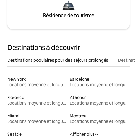
Résidence de tourisme
Destinations à découvrir
Destinations populaires pour des séjours prolongés
Destinati
New York
Barcelone
Locations moyenne et longue durée
Locations moyenne et longue durée
Florence
Athènes
Locations moyenne et longue durée
Locations moyenne et longue durée
Miami
Montréal
Locations moyenne et longue durée
Locations moyenne et longue durée
Seattle
Afficher plus