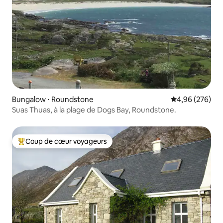
Bungalow ⋅ Roundstone
Évaluation moy
4,96 (276)
Suas Thuas, à la plage de Dogs Bay, Roundstone.
Coup de cœur voyageurs
Coups de cœur voyageurs les plus appréciés