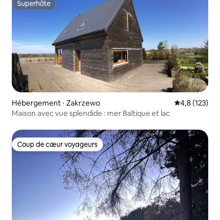
Superhôte
Superhôte
Hébergement ⋅ Zakrzewo
Évaluation mo
4,8 (123)
Maison avec vue splendide : mer Baltique et lac
Coup de cœur voyageurs
Coup de cœur voyageurs