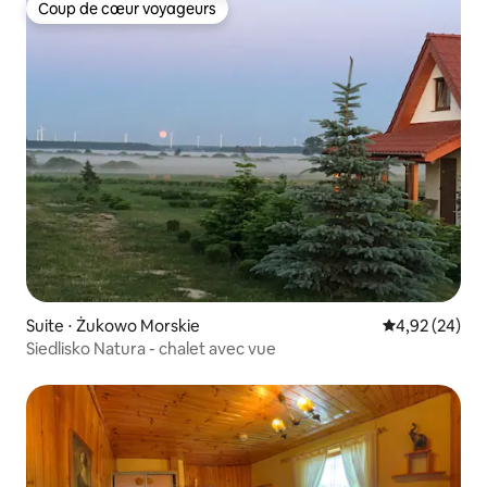
Coup de cœur voyageurs
Coup de cœur voyageurs
Suite ⋅ Żukowo Morskie
Évaluation mo
4,92 (24)
Siedlisko Natura - chalet avec vue