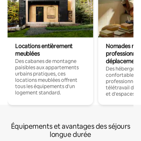
Locations entièrement
Nomades num
meublées
professionnel
déplacement
Des cabanes de montagne
paisibles aux appartements
Des hébergem
urbains pratiques, ces
confortables p
locations meublées offrent
professionnels
tous les équipements d'un
télétravail dis
logement standard.
et d'espaces de
Équipements et avantages des séjours
longue durée