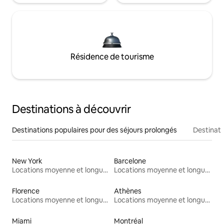
Résidence de tourisme
Destinations à découvrir
Destinations populaires pour des séjours prolongés
Destinati
New York
Barcelone
Locations moyenne et longue durée
Locations moyenne et longue durée
Florence
Athènes
Locations moyenne et longue durée
Locations moyenne et longue durée
Miami
Montréal