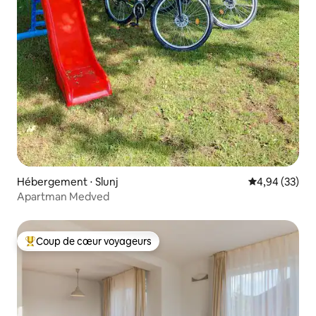
Hébergement ⋅ Slunj
Évaluation mo
4,94 (33)
Apartman Medved
Coup de cœur voyageurs
Coups de cœur voyageurs les plus appréciés