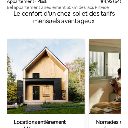
Appartement ⋅ Plaški
Évaluation mo
4,92 (64)
Bel appartement à seulement 50km des lacs Plitvice
Le confort d'un chez-soi et des tarifs
mensuels avantageux
Locations entièrement
Nomades num