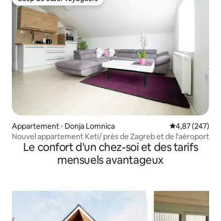
Coup de cœur voyageurs
Appartement ⋅ Donja Lomnica
Évaluation moy
4,87 (247)
Nouvel appartement Keti/ près de Zagreb et de l'aéroport
Le confort d'un chez-soi et des tarifs
mensuels avantageux