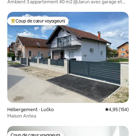
Ambient 3 appartement 40 m2 @Jarun avec garage et
balcon
Coup de cœur voyageurs
Coups de cœur voyageurs les plus appréciés
Hébergement ⋅ Lučko
Évaluation moy
4,95 (154)
Maison Antea
Coup de cœur voyageurs