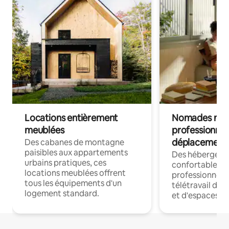
Locations entièrement
Nomades num
meublées
professionnel
déplacement
Des cabanes de montagne
paisibles aux appartements
Des hébergem
urbains pratiques, ces
confortables p
locations meublées offrent
professionnels
tous les équipements d'un
télétravail dis
logement standard.
et d'espaces de