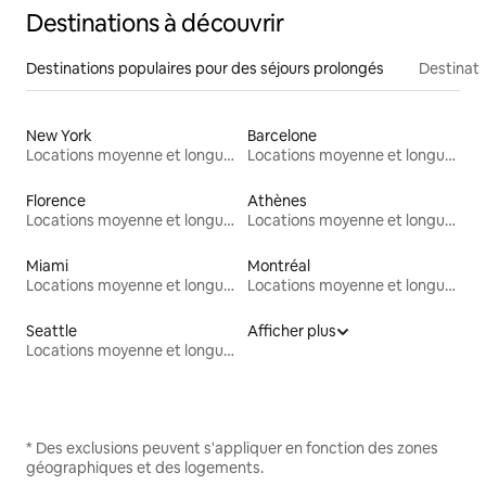
Destinations à découvrir
Destinations populaires pour des séjours prolongés
Destinati
New York
Barcelone
Locations moyenne et longue durée
Locations moyenne et longue durée
Florence
Athènes
Locations moyenne et longue durée
Locations moyenne et longue durée
Miami
Montréal
Locations moyenne et longue durée
Locations moyenne et longue durée
Seattle
Afficher plus
Locations moyenne et longue durée
* Des exclusions peuvent s'appliquer en fonction des zones
géographiques et des logements.