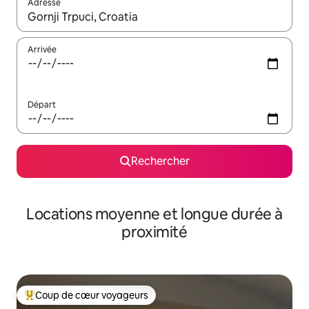
Adresse
Lorsque les résultats s'affichent, utilisez les flèches vers le hau
Arrivée
Départ
Rechercher
Locations moyenne et longue durée à
proximité
Coup de cœur voyageurs
Coups de cœur voyageurs les plus appréciés