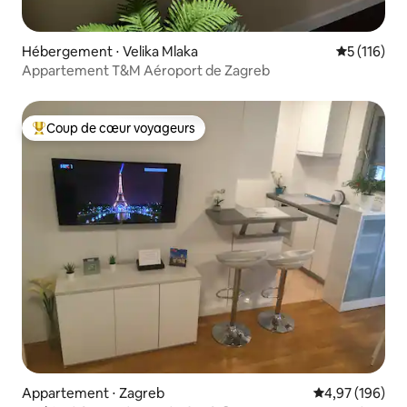
Hébergement ⋅ Velika Mlaka
Évaluation 
5 (116)
Appartement T&M Aéroport de Zagreb
Coup de cœur voyageurs
Coups de cœur voyageurs les plus appréciés
Appartement ⋅ Zagreb
Évaluation moy
4,97 (196)