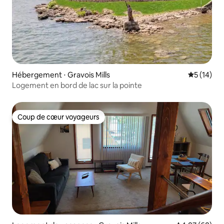
Hébergement ⋅ Gravois Mills
Évaluation
5 (14)
Logement en bord de lac sur la pointe
Coup de cœur voyageurs
Coup de cœur voyageurs