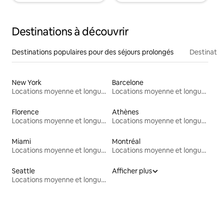
Destinations à découvrir
Destinations populaires pour des séjours prolongés
Destinati
New York
Barcelone
Locations moyenne et longue durée
Locations moyenne et longue durée
Florence
Athènes
Locations moyenne et longue durée
Locations moyenne et longue durée
Miami
Montréal
Locations moyenne et longue durée
Locations moyenne et longue durée
Seattle
Afficher plus
Locations moyenne et longue durée