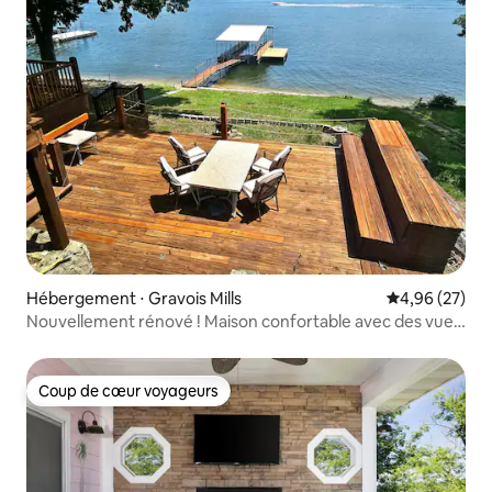
Hébergement ⋅ Gravois Mills
Évaluation mo
4,96 (27)
Nouvellement rénové ! Maison confortable avec des vues
spectaculaires
Coup de cœur voyageurs
Coup de cœur voyageurs