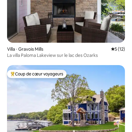
Villa ⋅ Gravois Mills
Évaluation
5 (12)
La villa Paloma Lakeview sur le lac des Ozarks
Coup de cœur voyageurs
Coups de cœur voyageurs les plus appréciés