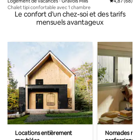
Logement de vacances ⋅ Gravois Mills
Évaluation mo
4,87 (68)
Chalet tipi confortable avec 1 chambre
Le confort d'un chez-soi et des tarifs
mensuels avantageux
Locations entièrement
Nomades num