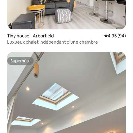
Tiny house ⋅ Arborfield
Évaluation mo
4,95 (94)
Luxueux chalet indépendant d'une chambre
Superhôte
Superhôte