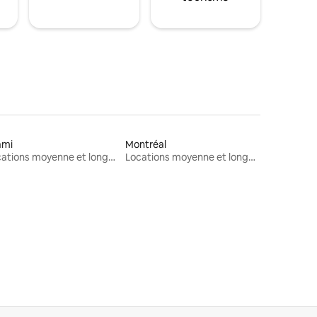
ami
Montréal
Locations moyenne et longue durée
Locations moyenne et longue durée