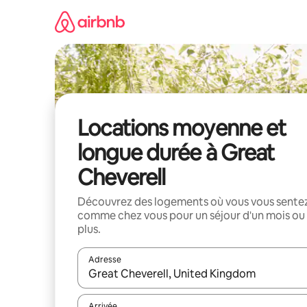
Aller
directement
au
contenu
Locations moyenne et
longue durée à Great
Cheverell
Découvrez des logements où vous vous sente
comme chez vous pour un séjour d'un mois ou
plus.
Adresse
Lorsque les résultats s'affichent, utilisez les flèc
Arrivée