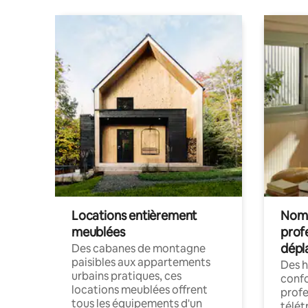
Locations entièrement
Noma
meublées
prof
dépl
Des cabanes de montagne
paisibles aux appartements
Des 
urbains pratiques, ces
confo
locations meublées offrent
profe
tous les équipements d'un
télét