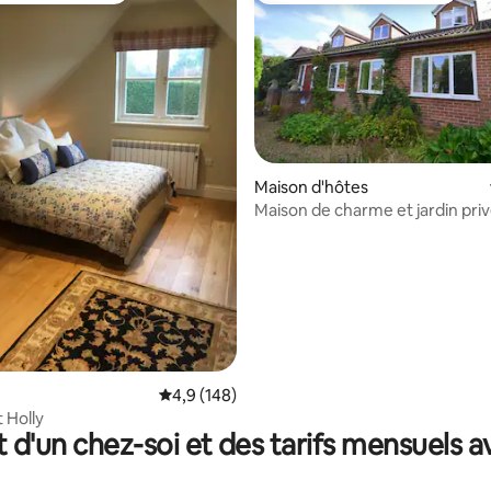
Maison d'hôtes
Maison de charme et jardin pri
la base de 240 commentaires : 4,99 sur 5
Évaluation moyenne sur la base de 148 comm
4,9 (148)
t Holly
t d'un chez-soi et des tarifs mensuels 