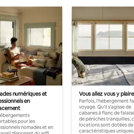
des numériques et
Vous allez vous y plaire
essionnels en
Parfois, l'hébergement fai
voyage. Qu'il s'agisse de
acement
cabanes à flanc de falais
hébergements
de péniches tranquilles, 
rtables pour les
locations sont dotées de
ssionnels nomades et en
caractéristiques uniques
ravail disposant du wifi