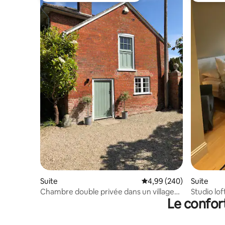
Suite
Évaluation moyenne sur 
4,99 (240)
Suite
Chambre double privée dans un village
Studio lof
Le confor
calme