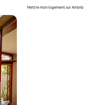
Mettre mon logement sur Airbnb
sant glisser.