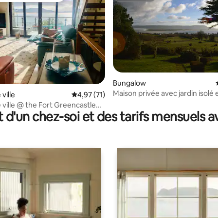
Bungalow
Maison privée avec jardin isolé 
la base de 146 commentaires : 4,85 sur 5
ville
Évaluation moyenne sur la base de 71 comme
4,97 (71)
imprenable
 ville @ the Fort Greencastle
t d'un chez-soi et des tarifs mensuels 
al