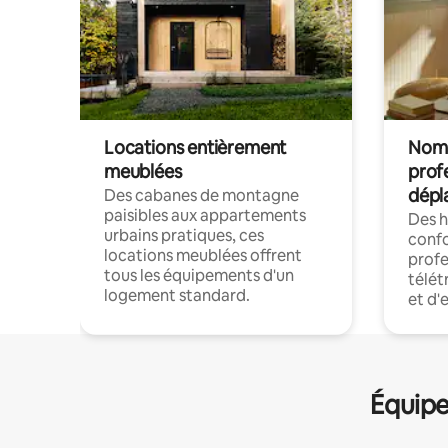
Locations entièrement
Noma
meublées
prof
dépl
Des cabanes de montagne
paisibles aux appartements
Des 
urbains pratiques, ces
confo
locations meublées offrent
profe
tous les équipements d'un
télét
logement standard.
et d'
Équipe