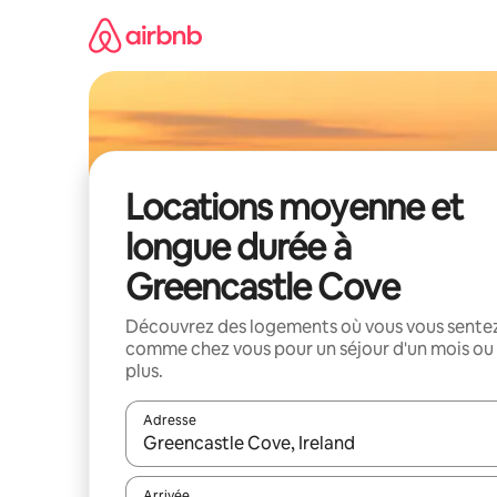
Aller
directement
au
contenu
Locations moyenne et
longue durée à
Greencastle Cove
Découvrez des logements où vous vous sente
comme chez vous pour un séjour d'un mois ou
plus.
Adresse
Lorsque les résultats s'affichent, utilisez les flèc
Arrivée