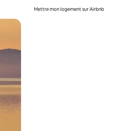
Mettre mon logement sur Airbnb
sant glisser.