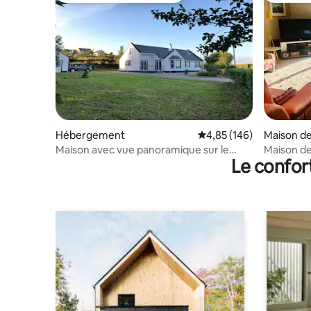
Hébergement
Évaluation moyenne sur 
4,85 (146)
Maison de 
Maison avec vue panoramique sur le
Maison de
Le confor
Lough Foyle
Co Doneg