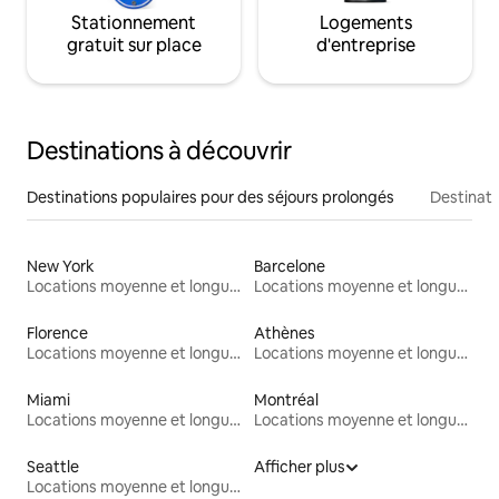
Stationnement
Logements
gratuit sur place
d'entreprise
Destinations à découvrir
Destinations populaires pour des séjours prolongés
Destinati
New York
Barcelone
Locations moyenne et longue durée
Locations moyenne et longue durée
Florence
Athènes
Locations moyenne et longue durée
Locations moyenne et longue durée
Miami
Montréal
Locations moyenne et longue durée
Locations moyenne et longue durée
Seattle
Afficher plus
Locations moyenne et longue durée