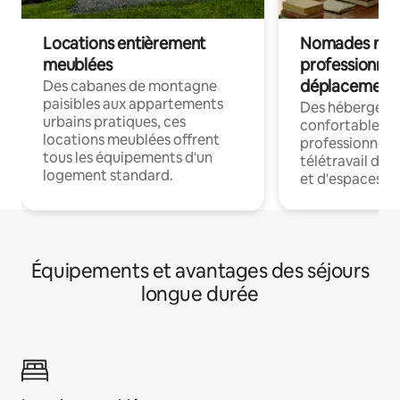
Locations entièrement
Nomades num
meublées
professionnel
déplacement
Des cabanes de montagne
paisibles aux appartements
Des hébergem
urbains pratiques, ces
confortables p
locations meublées offrent
professionnels
tous les équipements d'un
télétravail dis
logement standard.
et d'espaces de
Équipements et avantages des séjours
longue durée