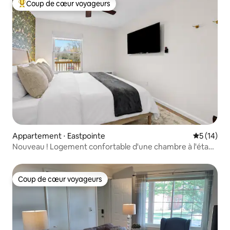
Coup de cœur voyageurs
Coups de cœur voyageurs les plus appréciés
Appartement ⋅ Eastpointe
Évaluation
5 (14)
Nouveau ! Logement confortable d'une chambre à l'étage
à Eastpointe
Coup de cœur voyageurs
Coup de cœur voyageurs