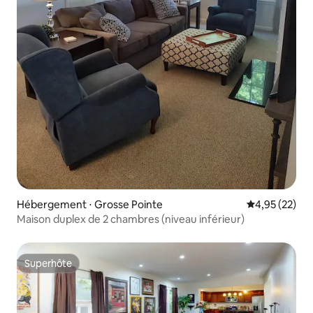
Hébergement ⋅ Grosse Pointe
Évaluation mo
4,95 (22)
Maison duplex de 2 chambres (niveau inférieur)
Superhôte
Superhôte