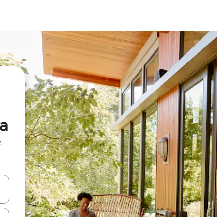
a
z
hes vers le haut et vers le bas pour les parcourir ou en appuyant et en fai