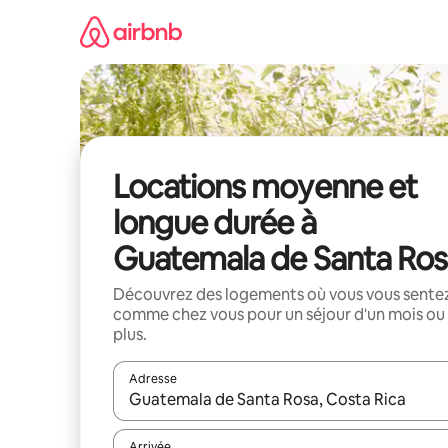
Aller
directement
au
contenu
Locations moyenne et
longue durée à
Guatemala de Santa Ros
Découvrez des logements où vous vous sente
comme chez vous pour un séjour d'un mois ou
plus.
Adresse
Lorsque les résultats s'affichent, utilisez les flèc
Arrivée