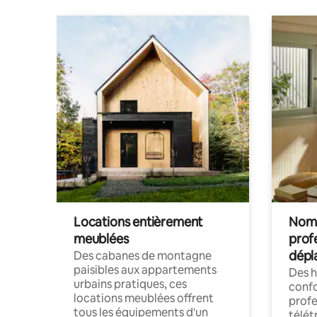
Locations entièrement
Noma
meublées
prof
dépl
Des cabanes de montagne
paisibles aux appartements
Des 
urbains pratiques, ces
confo
locations meublées offrent
profe
tous les équipements d'un
télét