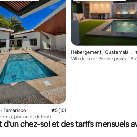
 la base de 88 commentaires : 4,97 sur 5
Hébergement ⋅ Guatemala d
e Santa Rosa
Villa de luxe | Piscine privée | P
Tamarindo
 ⋅ Tamarindo
Évaluation moyenne sur la base de 10 co
5 (10)
hemia, piscine et détente
t d'un chez-soi et des tarifs mensuels 