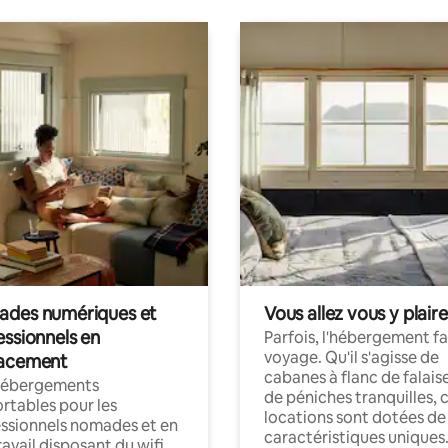
des numériques et
Vous allez vous y plaire
essionnels en
Parfois, l'hébergement fai
voyage. Qu'il s'agisse de
acement
cabanes à flanc de falais
hébergements
de péniches tranquilles, 
rtables pour les
locations sont dotées de
ssionnels nomades et en
caractéristiques uniques
ravail disposant du wifi