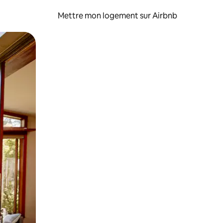
Mettre mon logement sur Airbnb
sant glisser.