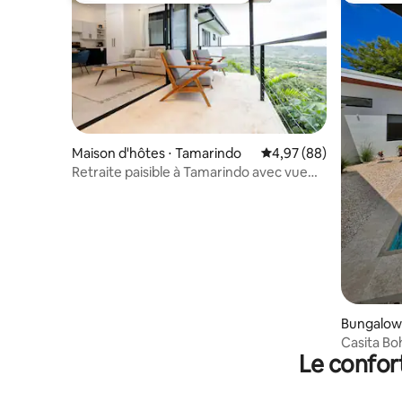
Maison d'hôtes ⋅ Tamarindo
Évaluation moyenne sur
4,97 (88)
Retraite paisible à Tamarindo avec vue
sur l'océan et 2 chambres
Bungalow
Casita Bo
Le confor