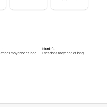
ami
Montréal
Locations moyenne et longue durée
Locations moyenne et longue durée