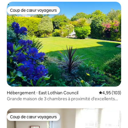
Coup de cœur voyageurs
Coup de cœur voyageurs
Hébergement ⋅ East Lothian Council
Évaluation moy
4,95 (103)
Grande maison de 3 chambres à proximité d'excellents
terrains de golf.
Coup de cœur voyageurs
Coup de cœur voyageurs