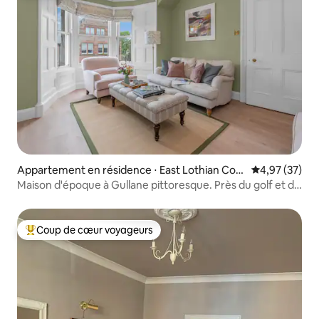
Appartement en résidence ⋅ East Lothian Cou
Évaluation mo
4,97 (37)
ncil
Maison d'époque à Gullane pittoresque. Près du golf et de
la plage.
Coup de cœur voyageurs
Coups de cœur voyageurs les plus appréciés