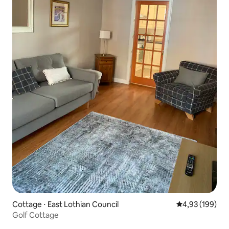
Cottage ⋅ East Lothian Council
Évaluation moy
4,93 (199)
Golf Cottage