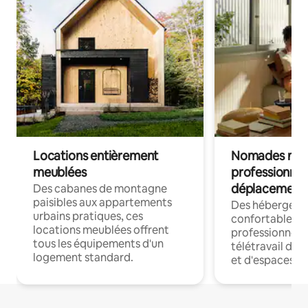
Locations entièrement
Nomades num
meublées
professionnel
déplacement
Des cabanes de montagne
paisibles aux appartements
Des hébergem
urbains pratiques, ces
confortables p
locations meublées offrent
professionnels
tous les équipements d'un
télétravail dis
logement standard.
et d'espaces de