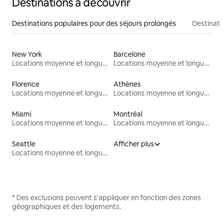
Destinations à découvrir
Destinations populaires pour des séjours prolongés
Destinati
New York
Barcelone
Locations moyenne et longue durée
Locations moyenne et longue durée
Florence
Athènes
Locations moyenne et longue durée
Locations moyenne et longue durée
Miami
Montréal
Locations moyenne et longue durée
Locations moyenne et longue durée
Seattle
Afficher plus
Locations moyenne et longue durée
* Des exclusions peuvent s'appliquer en fonction des zones
géographiques et des logements.