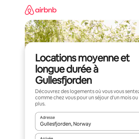
Aller
directement
au
contenu
Locations moyenne et
longue durée à
Gullesfjorden
Découvrez des logements où vous vous sente
comme chez vous pour un séjour d'un mois ou
plus.
Adresse
Lorsque les résultats s'affichent, utilisez les flèc
Arrivée