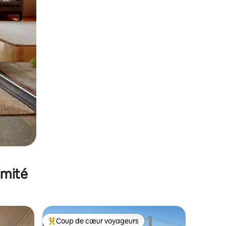
imité
Coup de cœur voyageurs
Coups de cœur voyageurs les plus appréciés