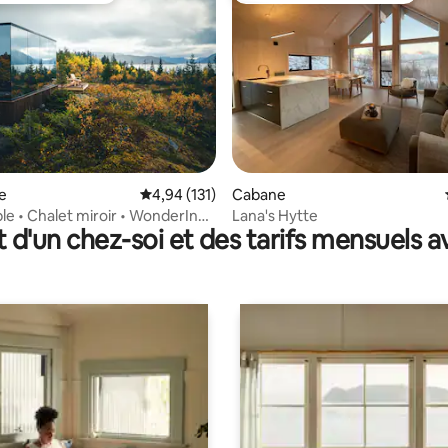
la base de 600 commentaires : 4,87 sur 5
e
Évaluation moyenne sur la base de 131 comme
4,94 (131)
Cabane
ble • Chalet miroir • WonderInn
Lana's Hytte
t d'un chez-soi et des tarifs mensuels 