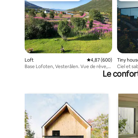
Loft
Évaluation moyenne sur 
4,87 (600)
Tiny hous
Base Lofoten, Vesterålen. Vue de rêve,
Ciel et sa
Le confor
silence.
Arctic