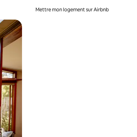
Mettre mon logement sur Airbnb
sant glisser.