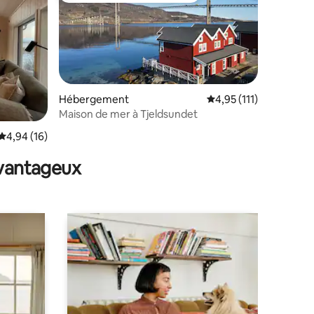
Hébergement
Évaluation moyenne su
4,95 (111)
Maison de mer à Tjeldsundet
ntaires : 4,94 sur 5
Évaluation moyenne sur la base de 16 commentaires : 4,94 sur 5
4,94 (16)
avantageux