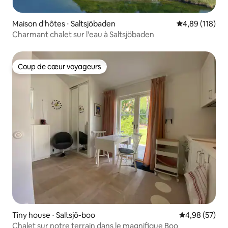
Maison d'hôtes ⋅ Saltsjöbaden
Évaluation moy
4,89 (118)
Charmant chalet sur l'eau à Saltsjöbaden
Coup de cœur voyageurs
Coup de cœur voyageurs
Tiny house ⋅ Saltsjö-boo
Évaluation mo
4,98 (57)
Chalet sur notre terrain dans le magnifique Boo