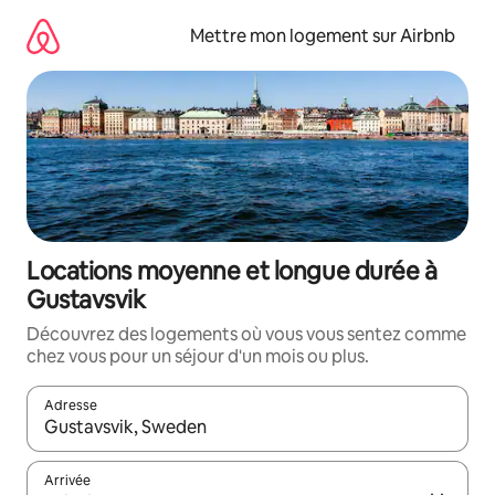
Aller
directement
Mettre mon logement sur Airbnb
au
contenu
Locations moyenne et longue durée à
Gustavsvik
Découvrez des logements où vous vous sentez comme
chez vous pour un séjour d'un mois ou plus.
Adresse
Lorsque les résultats s'affichent, utilisez les flèches vers le hau
Arrivée