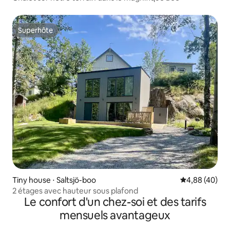
Superhôte
Superhôte
Tiny house ⋅ Saltsjö-boo
Évaluation mo
4,88 (40)
2 étages avec hauteur sous plafond
Le confort d'un chez-soi et des tarifs
mensuels avantageux