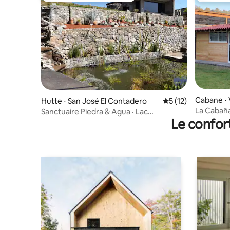
Cabane ⋅ 
Hutte ⋅ San José El Contadero
Évaluation moyenne
5 (12)
La Cabañ
Sanctuaire Piedra & Agua · Lac
Le confor
biologique + Vapeur + Feu de camp