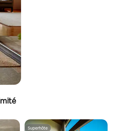
imité
Superhôte
Superhôte