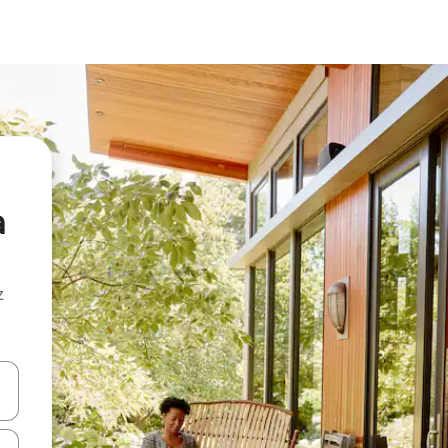
a
z
hes vers le haut et vers le bas pour les parcourir ou en appuyant et en fai