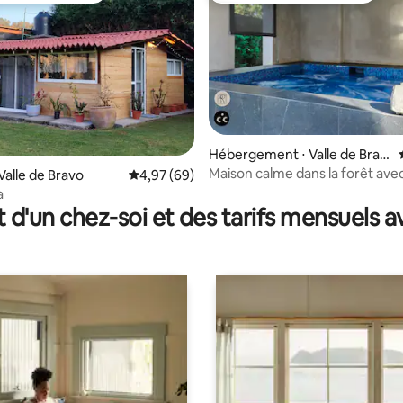
Hébergement ⋅ Valle de Brav
o
Maison calme dans la forêt avec
Valle de Bravo
Évaluation moyenne sur la base de 69 commen
4,97 (69)
 sur la base de 12 commentaires : 5 sur 5
et barbecue !
a
t d'un chez-soi et des tarifs mensuels 