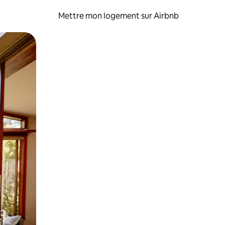
Mettre mon logement sur Airbnb
sant glisser.