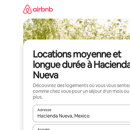
Aller
directement
au
contenu
Locations moyenne et
longue durée à Haciend
Nueva
Découvrez des logements où vous vous sente
comme chez vous pour un séjour d'un mois ou
plus.
Adresse
Lorsque les résultats s'affichent, utilisez les flèc
Arrivée