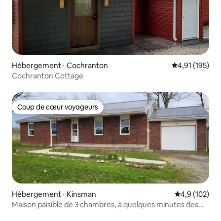
Hébergement ⋅ Cochranton
Évaluation moy
4,91 (195)
Cochranton Cottage
Coup de cœur voyageurs
Coup de cœur voyageurs
Hébergement ⋅ Kinsman
Évaluation mo
4,9 (102)
Maison paisible de 3 chambres, à quelques minutes des
attractions !