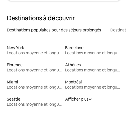
Destinations à découvrir
Destinations populaires pour des séjours prolongés
Destinati
New York
Barcelone
Locations moyenne et longue durée
Locations moyenne et longue durée
Florence
Athènes
Locations moyenne et longue durée
Locations moyenne et longue durée
Miami
Montréal
Locations moyenne et longue durée
Locations moyenne et longue durée
Seattle
Afficher plus
Locations moyenne et longue durée