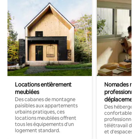
Locations entièrement
Nomades num
meublées
professionnel
déplacement
Des cabanes de montagne
paisibles aux appartements
Des hébergem
urbains pratiques, ces
confortables p
locations meublées offrent
professionnels
tous les équipements d'un
télétravail dis
logement standard.
et d'espaces de