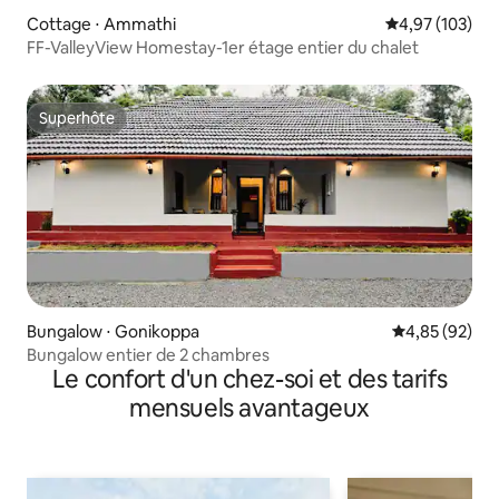
Cottage ⋅ Ammathi
Évaluation moy
4,97 (103)
FF-ValleyView Homestay-1er étage entier du chalet
Superhôte
Superhôte
Bungalow ⋅ Gonikoppa
Évaluation mo
4,85 (92)
Bungalow entier de 2 chambres
Le confort d'un chez-soi et des tarifs
mensuels avantageux