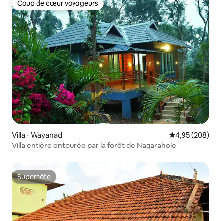
Coup de cœur voyageurs
Coup de cœur voyageurs
Villa ⋅ Wayanad
Évaluation moy
4,95 (208)
Villa entière entourée par la forêt de Nagarahole
Superhôte
Superhôte