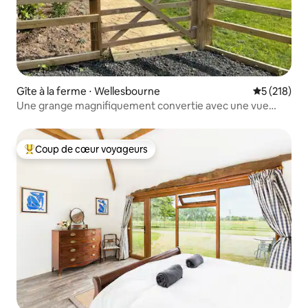
Gîte à la ferme ⋅ Wellesbourne
Évaluation 
5 (218)
Une grange magnifiquement convertie avec une vue
imprenable
Coup de cœur voyageurs
Coups de cœur voyageurs les plus appréciés