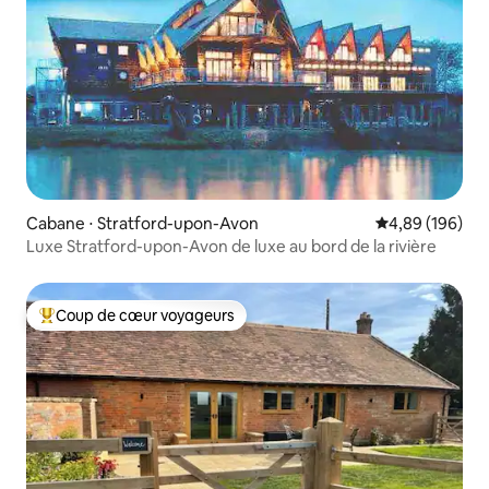
Cabane ⋅ Stratford-upon-Avon
Évaluation moy
4,89 (196)
Luxe Stratford-upon-Avon de luxe au bord de la rivière
Coup de cœur voyageurs
Coups de cœur voyageurs les plus appréciés