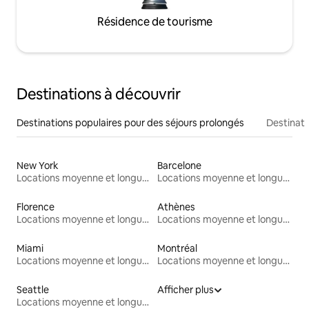
Résidence de tourisme
Destinations à découvrir
Destinations populaires pour des séjours prolongés
Destinati
New York
Barcelone
Locations moyenne et longue durée
Locations moyenne et longue durée
Florence
Athènes
Locations moyenne et longue durée
Locations moyenne et longue durée
Miami
Montréal
Locations moyenne et longue durée
Locations moyenne et longue durée
Seattle
Afficher plus
Locations moyenne et longue durée