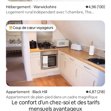
Hébergement ⋅ Warwickshire
Évaluation moy
4,96 (130)
Logement rural indépendant avec 1 chambre, The
Writer's Retreat
Coup de cœur voyageurs
Coups de cœur voyageurs les plus appréciés
Appartement ⋅ Black Hill
Évaluation moy
4,87 (218)
Appartement de plain-pied dans un cadre magnifique
Le confort d'un chez-soi et des tarifs
mensuels avantageux