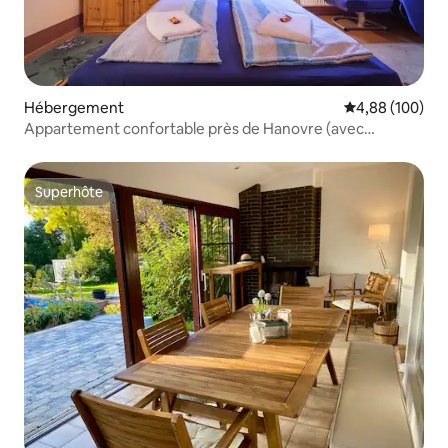
Hébergement
Évaluation moy
4,88 (100)
Appartement confortable près de Hanovre (avec
Wallbox)
Superhôte
Superhôte