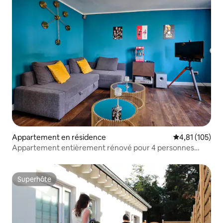
Appartement en résidence
Évaluation moy
4,81 (105)
Appartement entièrement rénové pour 4 personnes
maximum !
Superhôte
Superhôte