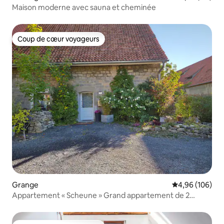
Maison moderne avec sauna et cheminée
Coup de cœur voyageurs
Coup de cœur voyageurs
Grange
Évaluation moy
4,96 (106)
Appartement « Scheune » Grand appartement de 2
pièces