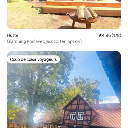
Hutte
Évaluation moy
4,96 (178)
Glamping Pod avec jacuzzi (en option)
Coup de cœur voyageurs
Coup de cœur voyageurs