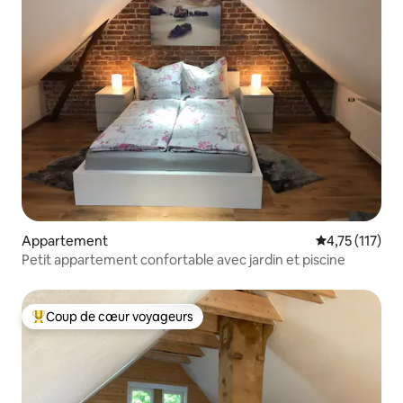
Appartement
Évaluation mo
4,75 (117)
Petit appartement confortable avec jardin et piscine
Coup de cœur voyageurs
Coups de cœur voyageurs les plus appréciés