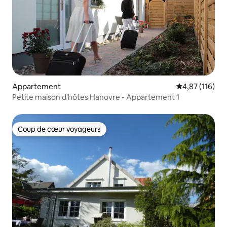
Appartement
Évaluation moy
4,87 (116)
Petite maison d'hôtes Hanovre - Appartement 1
Coup de cœur voyageurs
Coup de cœur voyageurs