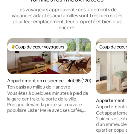
Les voyageurs approuvent : ces logements de
vacances adaptés aux familles sont très bien notés
pour leur emplacement, leur propreté et bien plus
encore.
Coup de cœur voyageurs
Coup de cœur vo
Coups de cœur voyageurs les plus appréciés
Coup de cœur vo
Appartement en résidence
Évaluation moyenne sur la base 
4,95 (120)
Ton oasis au milieu de Hanovre
Vous êtes à quelques minutes à pied de
la gare centrale, la porte de la ville.
Appartement
Presque devant la porte se trouve le
Appartement confo
populaire Lister Meile avec ses cafés,
dans la List
Cet appartement 
restaurants et boutiques. Au bout de la
2 pièces est situé
Lister Meile, vous atteignez la plus
d'un immeuble cen
grande forêt urbaine d'Europe,
quartier populaire d
l'Eilenriede. L'appartement est calme,