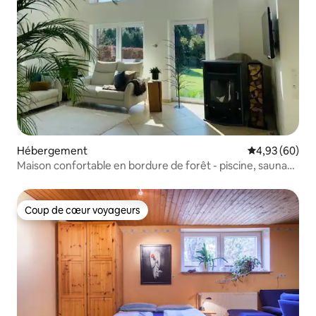
Hébergement
Évaluation mo
4,93 (60)
Maison confortable en bordure de forêt - piscine, sauna
et cheminée
Coup de cœur voyageurs
Coup de cœur voyageurs