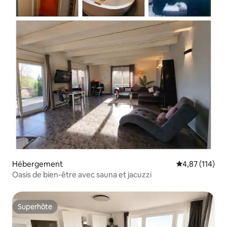
Hébergement
Évaluation moy
4,87 (114)
Oasis de bien-être avec sauna et jacuzzi
Superhôte
Superhôte