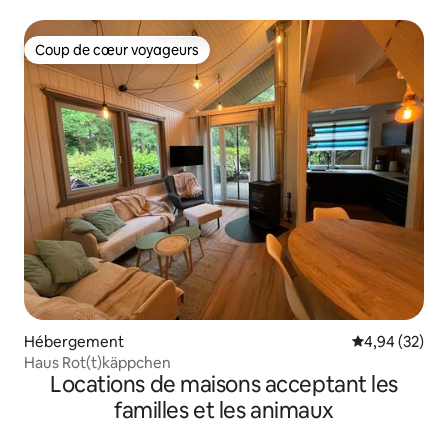
Coup de cœur voyageurs
Coup de cœur voyageurs
Hébergement
Évaluation mo
4,94 (32)
Haus Rot(t)käppchen
Locations de maisons acceptant les
familles et les animaux