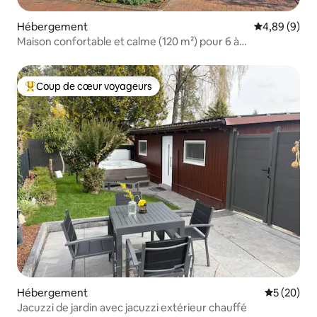
Hébergement
Évaluation m
4,89 (9)
Maison confortable et calme (120 m²) pour 6 à
7 personnes
Coup de cœur voyageurs
Coups de cœur voyageurs les plus appréciés
Hébergement
Évaluation
5 (20)
Jacuzzi de jardin avec jacuzzi extérieur chauffé