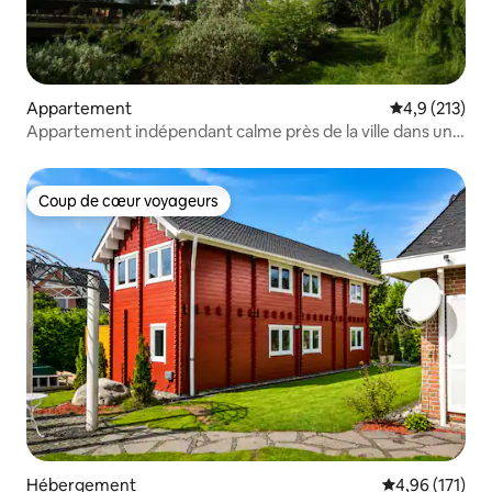
Appartement
Évaluation mo
4,9 (213)
Appartement indépendant calme près de la ville dans un
endroit verdoyant
Coup de cœur voyageurs
Coup de cœur voyageurs
Hébergement
Évaluation moy
4,96 (171)