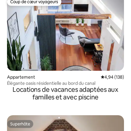
Coup de cœur voyageurs
Coup de cœur voyageurs
Appartement
Évaluation moy
4,94 (138)
Élégante oasis résidentielle au bord du canal
Locations de vacances adaptées aux
familles et avec piscine
Superhôte
Superhôte