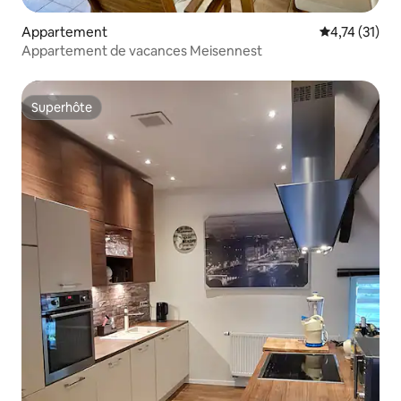
Appartement
Évaluation mo
4,74 (31)
Appartement de vacances Meisennest
Superhôte
Superhôte