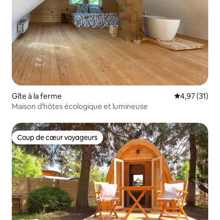
Gîte à la ferme
Évaluation mo
4,97 (31)
Maison d'hôtes écologique et lumineuse
Coup de cœur voyageurs
Coup de cœur voyageurs