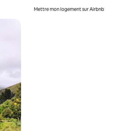
Mettre mon logement sur Airbnb
sant glisser.