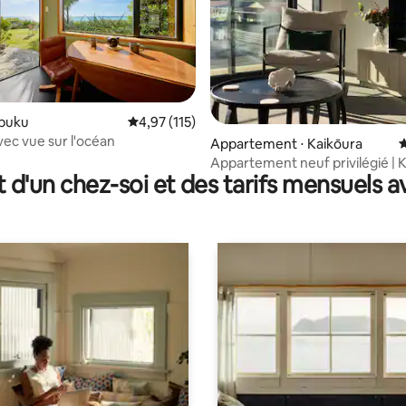
apuku
Évaluation moyenne sur la base de 115 comme
4,97 (115)
vec vue sur l'océan
ur la base de 253 commentaires : 5 sur 5
Appartement ⋅ Kaikōura
É
Appartement neuf privilégié | 
t d'un chez-soi et des tarifs mensuels 