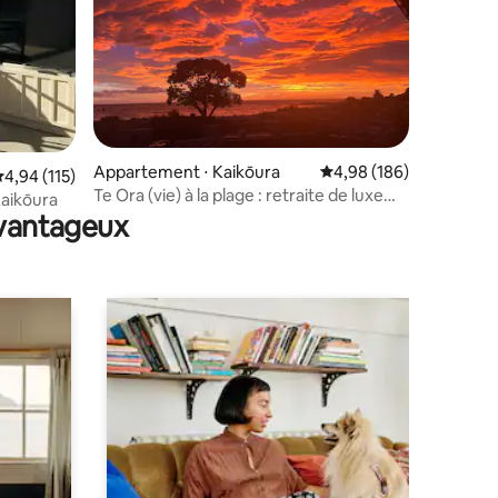
ntaires : 4,97 sur 5
Appartement ⋅ Kaikōura
Évaluation moyenne sur
4,98 (186)
valuation moyenne sur la base de 115 commentaires : 4,94 sur 5
4,94 (115)
Te Ora (vie) à la plage : retraite de luxe
Kaikōura
sur la plage
avantageux