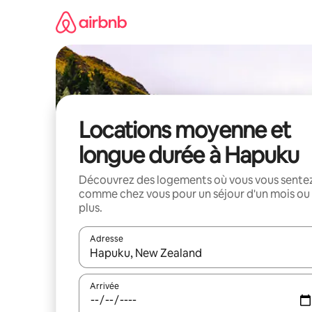
Aller
directement
au
contenu
Locations moyenne et
longue durée à Hapuku
Découvrez des logements où vous vous sente
comme chez vous pour un séjour d'un mois ou
plus.
Adresse
Lorsque les résultats s'affichent, utilisez les flèc
Arrivée