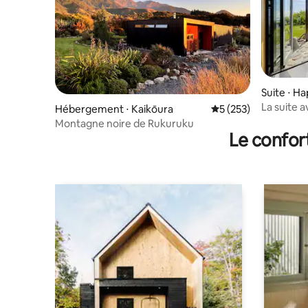
Suite ⋅ H
La suite a
Hébergement ⋅ Kaikōura
Évaluation moyenne s
5 (253)
Montagne noire de Rukuruku
Le confor