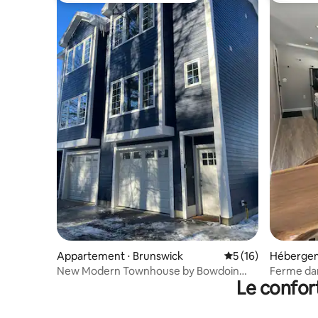
Appartement ⋅ Brunswick
Évaluation moyenne
5 (16)
Hébergem
New Modern Townhouse by Bowdoin
Ferme dan
Le confor
College & DT(#1)
sur la cô