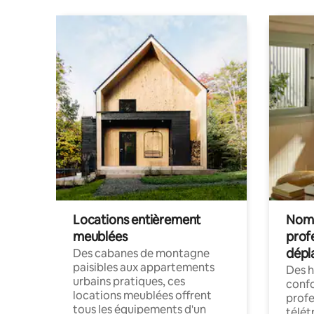
Locations entièrement
Noma
meublées
prof
dépl
Des cabanes de montagne
paisibles aux appartements
Des 
urbains pratiques, ces
confo
locations meublées offrent
profe
tous les équipements d'un
télét