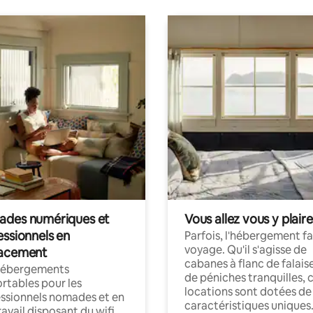
des numériques et
Vous allez vous y plaire
essionnels en
Parfois, l'hébergement fai
voyage. Qu'il s'agisse de
acement
cabanes à flanc de falais
hébergements
de péniches tranquilles, 
rtables pour les
locations sont dotées de
ssionnels nomades et en
caractéristiques uniques
ravail disposant du wifi