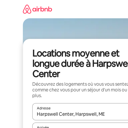
Aller
directement
au
contenu
Locations moyenne et
longue durée à Harpswel
Center
Découvrez des logements où vous vous sente
comme chez vous pour un séjour d'un mois ou
plus.
Adresse
Lorsque les résultats s'affichent, utilisez les flèc
Arrivée