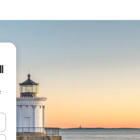
l
z
hes vers le haut et vers le bas pour les parcourir ou en appuyant et en fai