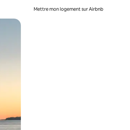
Mettre mon logement sur Airbnb
sant glisser.