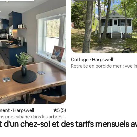
Cottage ⋅ Harpswell
Retraite en bord de mer : vue 
et accès à l'océan
 sur la base de 16 commentaires : 5 sur 5
ent ⋅ Harpswell
Évaluation moyenne sur la base de 5 co
5 (5)
s une cabane dans les arbres
t d'un chez-soi et des tarifs mensuels 
te du Maine