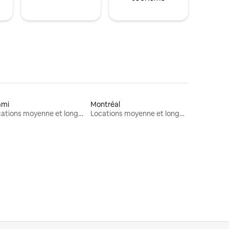
ami
Montréal
Locations moyenne et longue durée
Locations moyenne et longue durée