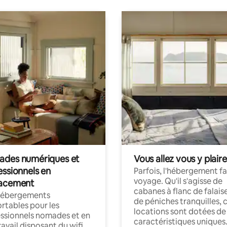
des numériques et
Vous allez vous y plaire
essionnels en
Parfois, l'hébergement fai
voyage. Qu'il s'agisse de
acement
cabanes à flanc de falais
hébergements
de péniches tranquilles, 
rtables pour les
locations sont dotées de
ssionnels nomades et en
caractéristiques uniques
ravail disposant du wifi