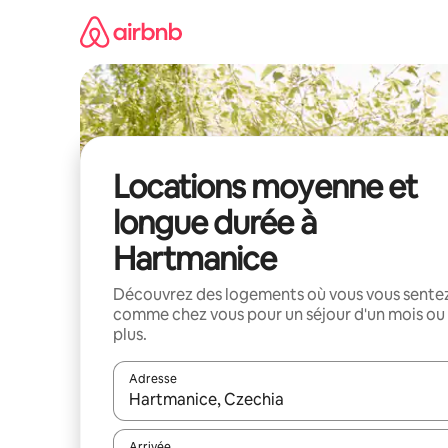
Aller
directement
au
contenu
Locations moyenne et
longue durée à
Hartmanice
Découvrez des logements où vous vous sente
comme chez vous pour un séjour d'un mois ou
plus.
Adresse
Lorsque les résultats s'affichent, utilisez les flèc
Arrivée