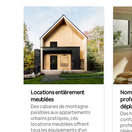
Locations entièrement
Noma
meublées
prof
dépl
Des cabanes de montagne
paisibles aux appartements
Des 
urbains pratiques, ces
confo
locations meublées offrent
profe
tous les équipements d'un
télét