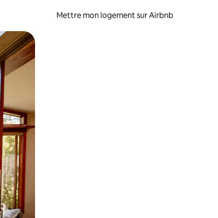
Mettre mon logement sur Airbnb
sant glisser.