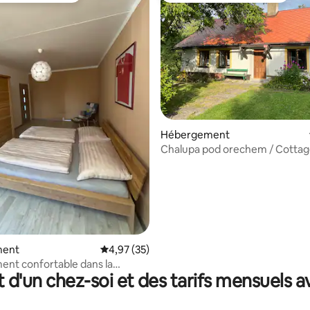
 la base de 46 commentaires : 4,96 sur 5
Hébergement
Chalupa pod orechem / Cotta
romantique à Sumava
ment
Évaluation moyenne sur la base de 35 comme
4,97 (35)
nt confortable dans la
t d'un chez-soi et des tarifs mensuels 
 Nýrsko