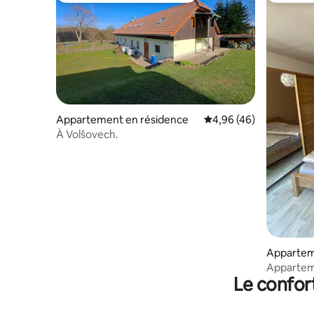
Appartement en résidence
Évaluation moyenne sur
4,96 (46)
À Volšovech.
Apparte
Apparteme
Le confor
Šumava -