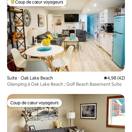
Coup de cœur voyageurs
Coups de cœur voyageurs les plus appréciés
Suite ⋅ Oak Lake Beach
Évaluation mo
4,98 (42)
Glamping à Oak Lake Beach ; Golf Beach Basement Suite
Coup de cœur voyageurs
Coup de cœur voyageurs