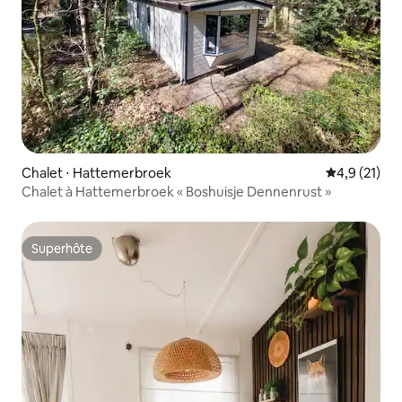
Chalet ⋅ Hattemerbroek
Évaluation m
4,9 (21)
Chalet à Hattemerbroek « Boshuisje Dennenrust »
Superhôte
Superhôte