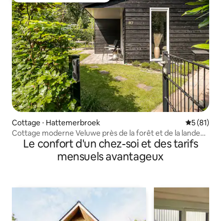
Cottage ⋅ Hattemerbroek
Évaluation
5 (81)
Cottage moderne Veluwe près de la forêt et de la lande
Le confort d'un chez-soi et des tarifs
(n° 87)
mensuels avantageux