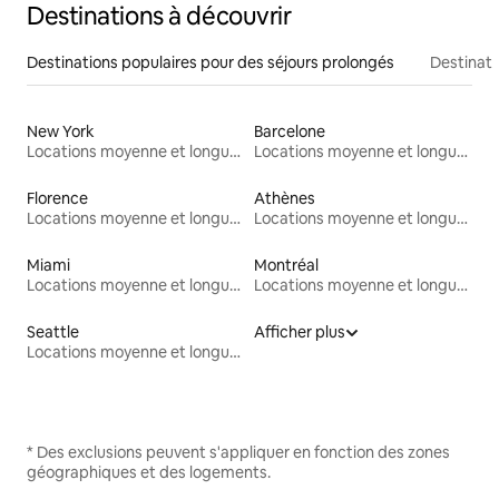
Destinations à découvrir
Destinations populaires pour des séjours prolongés
Destinati
New York
Barcelone
Locations moyenne et longue durée
Locations moyenne et longue durée
Florence
Athènes
Locations moyenne et longue durée
Locations moyenne et longue durée
Miami
Montréal
Locations moyenne et longue durée
Locations moyenne et longue durée
Seattle
Afficher plus
Locations moyenne et longue durée
* Des exclusions peuvent s'appliquer en fonction des zones
géographiques et des logements.