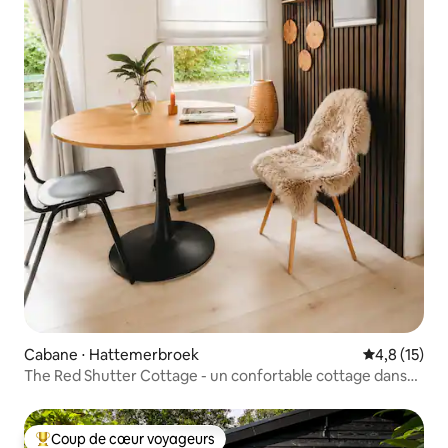
Cabane ⋅ Hattemerbroek
Évaluation m
4,8 (15)
The Red Shutter Cottage - un confortable cottage dans
les bois
Coup de cœur voyageurs
Coups de cœur voyageurs les plus appréciés