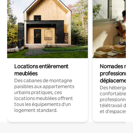
Locations entièrement
Nomades num
meublées
professionnel
déplacement
Des cabanes de montagne
paisibles aux appartements
Des hébergem
urbains pratiques, ces
confortables p
locations meublées offrent
professionnels
tous les équipements d'un
télétravail dis
logement standard.
et d'espaces de