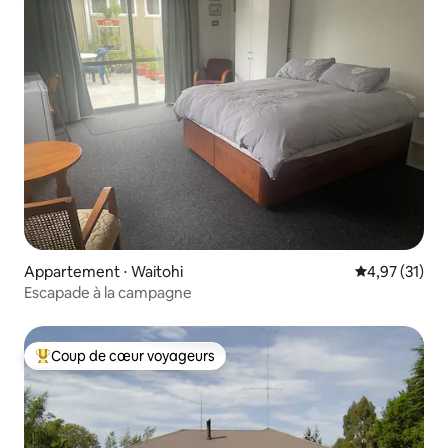
Appartement ⋅ Waitohi
Évaluation mo
4,97 (31)
Escapade à la campagne
Coup de cœur voyageurs
Coups de cœur voyageurs les plus appréciés