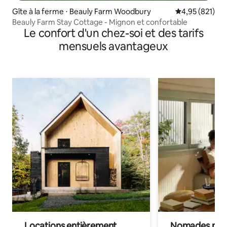
Gîte à la ferme ⋅ Beauly Farm Woodbury
Évaluation moy
4,95 (821)
Beauly Farm Stay Cottage - Mignon et confortable
Le confort d'un chez-soi et des tarifs
mensuels avantageux
Locations entièrement
Nomades num