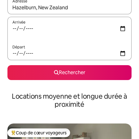
Adresse
Lorsque les résultats s'affichent, utilisez les flèches vers le hau
Arrivée
Départ
Rechercher
Locations moyenne et longue durée à
proximité
Coup de cœur voyageurs
Coups de cœur voyageurs les plus appréciés