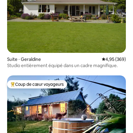
Suite ⋅ Geraldine
Évaluation moy
4,95 (369)
Studio entièrement équipé dans un cadre magnifique.
Coup de cœur voyageurs
Coups de cœur voyageurs les plus appréciés