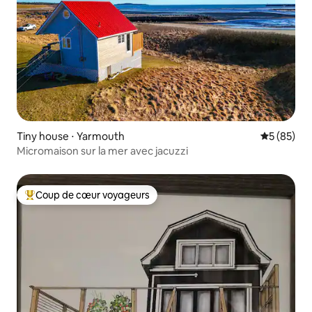
Tiny house ⋅ Yarmouth
Évaluation
5 (85)
Micromaison sur la mer avec jacuzzi
Coup de cœur voyageurs
Coups de cœur voyageurs les plus appréciés