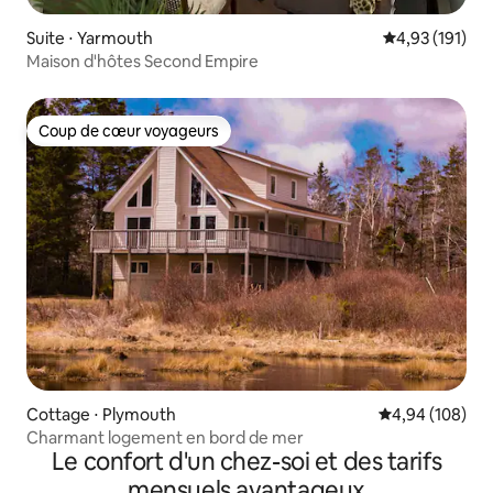
Suite ⋅ Yarmouth
Évaluation moy
4,93 (191)
Maison d'hôtes Second Empire
Coup de cœur voyageurs
Coup de cœur voyageurs
Cottage ⋅ Plymouth
Évaluation moy
4,94 (108)
Charmant logement en bord de mer
Le confort d'un chez-soi et des tarifs
mensuels avantageux