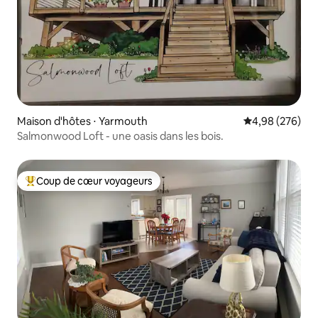
Maison d'hôtes ⋅ Yarmouth
Évaluation moy
4,98 (276)
Salmonwood Loft - une oasis dans les bois.
Coup de cœur voyageurs
Coups de cœur voyageurs les plus appréciés