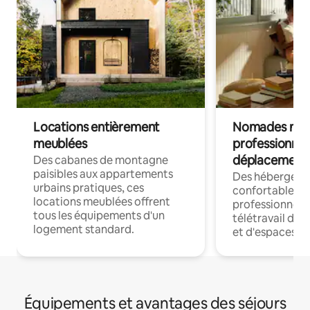
Locations entièrement
Nomades num
meublées
professionnel
déplacement
Des cabanes de montagne
paisibles aux appartements
Des hébergem
urbains pratiques, ces
confortables p
locations meublées offrent
professionnels
tous les équipements d'un
télétravail dis
logement standard.
et d'espaces de
Équipements et avantages des séjours