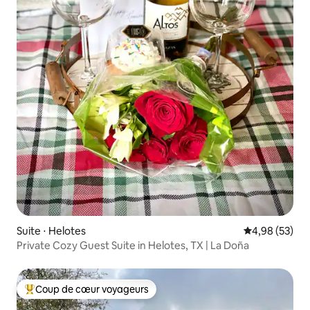
Suite ⋅ Helotes
Évaluation mo
4,98 (53)
Private Cozy Guest Suite in Helotes, TX | La Doña
Coup de cœur voyageurs
Coups de cœur voyageurs les plus appréciés