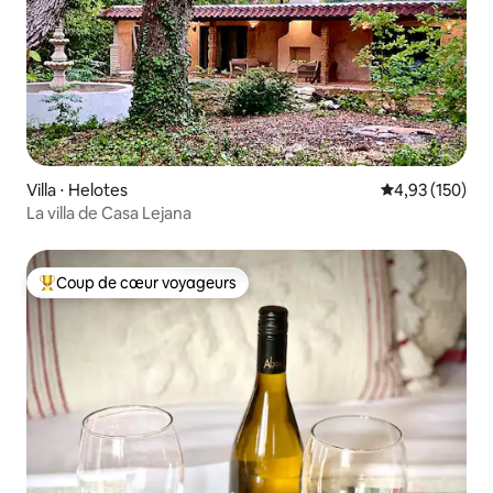
Villa ⋅ Helotes
Évaluation moy
4,93 (150)
La villa de Casa Lejana
Coup de cœur voyageurs
Coups de cœur voyageurs les plus appréciés