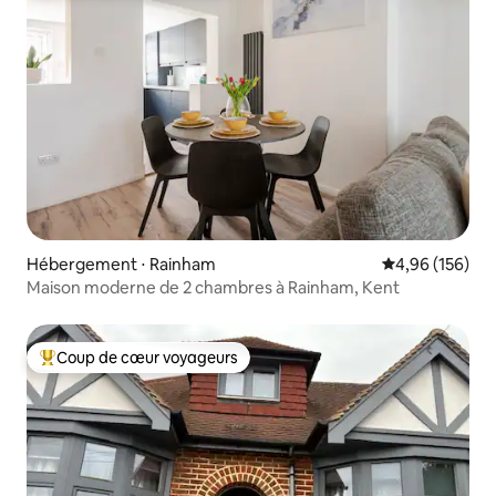
Hébergement ⋅ Rainham
Évaluation moy
4,96 (156)
Maison moderne de 2 chambres à Rainham, Kent
Coup de cœur voyageurs
Coups de cœur voyageurs les plus appréciés