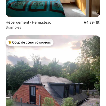
Hébergement ⋅ Hempstead
Évaluation mo
4,89 (19)
Brambles
Coup de cœur voyageurs
Coups de cœur voyageurs les plus appréciés