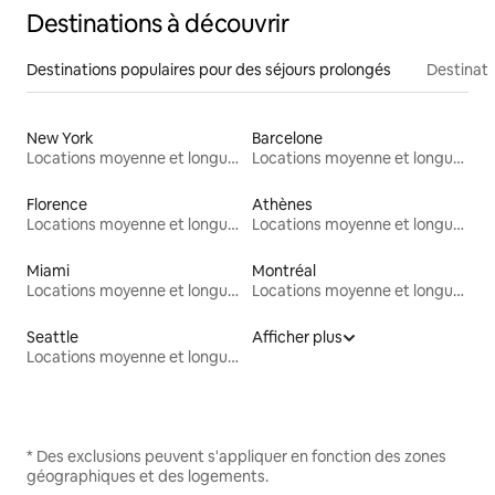
Destinations à découvrir
Destinations populaires pour des séjours prolongés
Destinati
New York
Barcelone
Locations moyenne et longue durée
Locations moyenne et longue durée
Florence
Athènes
Locations moyenne et longue durée
Locations moyenne et longue durée
Miami
Montréal
Locations moyenne et longue durée
Locations moyenne et longue durée
Seattle
Afficher plus
Locations moyenne et longue durée
* Des exclusions peuvent s'appliquer en fonction des zones
géographiques et des logements.