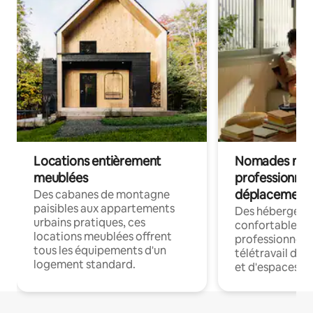
Locations entièrement
Nomades num
meublées
professionnel
déplacement
Des cabanes de montagne
paisibles aux appartements
Des hébergem
urbains pratiques, ces
confortables p
locations meublées offrent
professionnels
tous les équipements d'un
télétravail dis
logement standard.
et d'espaces de