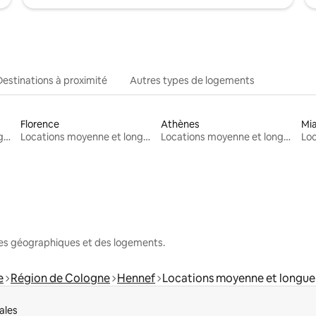
Destinations à proximité
Autres types de logements
Florence
Athènes
Mi
Locations moyenne et longue durée
Locations moyenne et longue durée
Locations moyenne et longue durée
nes géographiques et des logements.
e
Région de Cologne
Hennef
Locations moyenne et longue
ales