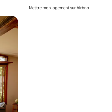
Mettre mon logement sur Airbnb
sant glisser.