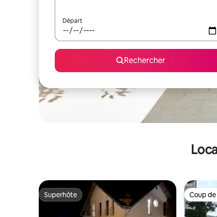
Départ
Rechercher
Loca
Superhôte
Coup de
Superhôte
Coup de