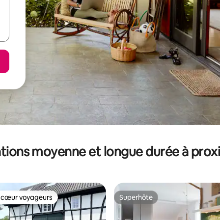
tions moyenne et longue durée à prox
 cœur voyageurs
Superhôte
 cœur voyageurs
Superhôte