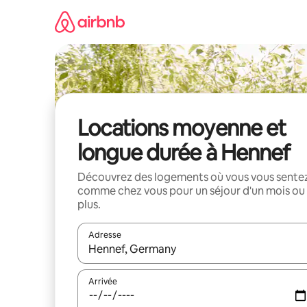
Aller
directement
au
contenu
Locations moyenne et
longue durée à Hennef
Découvrez des logements où vous vous sente
comme chez vous pour un séjour d'un mois ou
plus.
Adresse
Lorsque les résultats s'affichent, utilisez les flèc
Arrivée