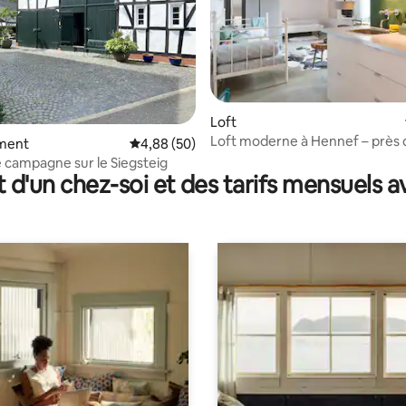
Loft
Loft moderne à Hennef – près 
e sur la base de 5 commentaires : 5 sur 5
ment
Évaluation moyenne sur la base de 50 commen
4,88 (50)
Cologne/Bonn et de l'aéroport
 campagne sur le Siegsteig
t d'un chez-soi et des tarifs mensuels 