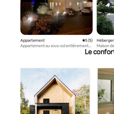
Appartement
Évaluation moyenn
5 (5)
Héberge
Appartement au sous-sol entièrement
Maison de
Le confor
meublé, environ 45 m².