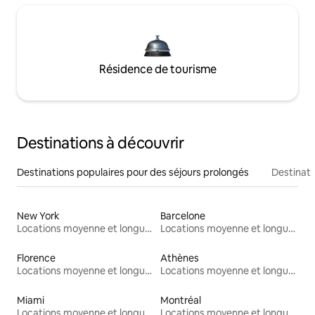
Résidence de tourisme
Destinations à découvrir
Destinations populaires pour des séjours prolongés
Destinati
New York
Barcelone
Locations moyenne et longue durée
Locations moyenne et longue durée
Florence
Athènes
Locations moyenne et longue durée
Locations moyenne et longue durée
Miami
Montréal
Locations moyenne et longue durée
Locations moyenne et longue durée