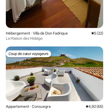
Hébergement ⋅ Villa de Don Fadrique
Évaluation
5 (22)
La Maison des Hidalgo
Coup de cœur voyageurs
Coup de cœur voyageurs
Appartement ⋅ Consuegra
Évaluation mo
4,92 (65)