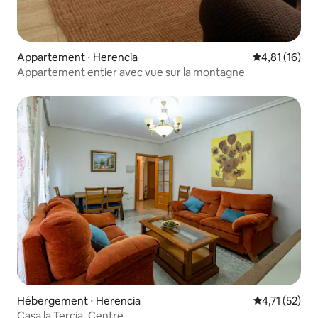
Appartement ⋅ Herencia
Évaluation mo
4,81 (16)
Appartement entier avec vue sur la montagne
Hébergement ⋅ Herencia
Évaluation mo
4,71 (52)
Casa la Tercia. Centre