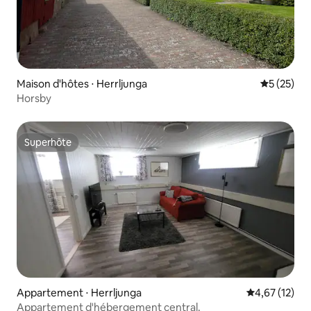
Maison d'hôtes ⋅ Herrljunga
Évaluation
5 (25)
Horsby
Superhôte
Superhôte
Appartement ⋅ Herrljunga
Évaluation mo
4,67 (12)
Appartement d'hébergement central.