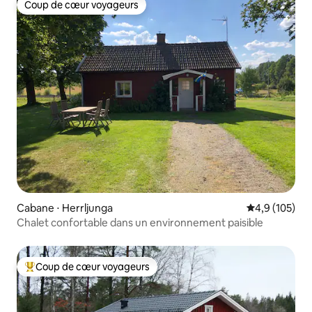
Coup de cœur voyageurs
Coup de cœur voyageurs
Cabane ⋅ Herrljunga
Évaluation mo
4,9 (105)
Chalet confortable dans un environnement paisible
Coup de cœur voyageurs
Coups de cœur voyageurs les plus appréciés