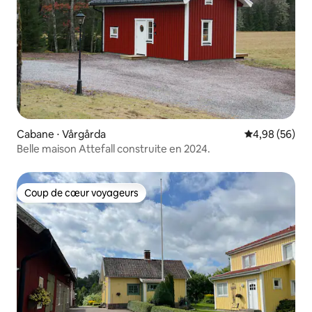
Cabane ⋅ Vårgårda
Évaluation mo
4,98 (56)
Belle maison Attefall construite en 2024.
Coup de cœur voyageurs
Coup de cœur voyageurs