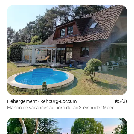
Hébergement ⋅ Rehburg-Loccum
Évaluatio
5 (3)
Maison de vacances au bord du lac Steinhuder Meer