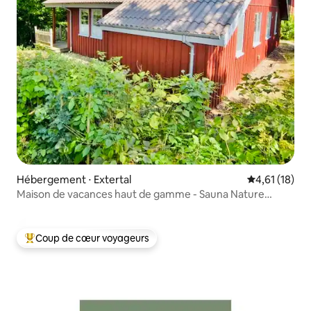
Hébergement ⋅ Extertal
Évaluation mo
4,61 (18)
Maison de vacances haut de gamme - Sauna Nature
Détente Forêt #51L
Coup de cœur voyageurs
Coups de cœur voyageurs les plus appréciés