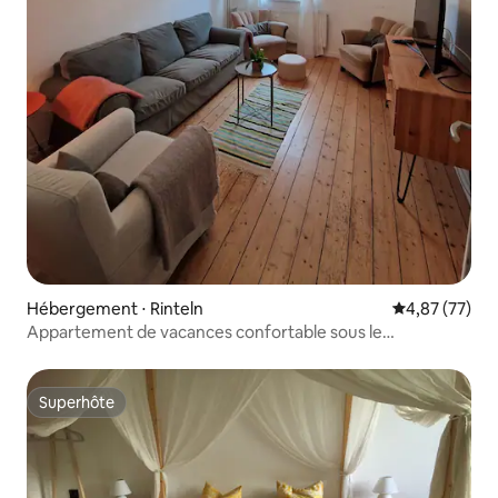
Hébergement ⋅ Rinteln
Évaluation mo
4,87 (77)
Appartement de vacances confortable sous le
Schaumburg
Superhôte
Superhôte