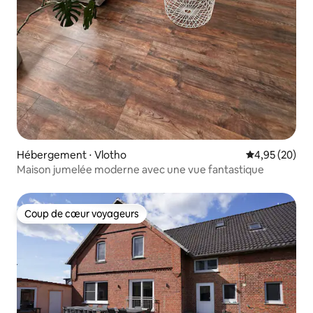
Hébergement ⋅ Vlotho
Évaluation mo
4,95 (20)
Maison jumelée moderne avec une vue fantastique
Coup de cœur voyageurs
Coup de cœur voyageurs