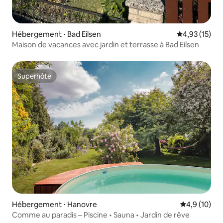
Hébergement ⋅ Bad Eilsen
Évaluation mo
4,93 (15)
Maison de vacances avec jardin et terrasse à Bad Eilsen
Superhôte
Superhôte
Hébergement ⋅ Hanovre
Évaluation m
4,9 (10)
Comme au paradis – Piscine • Sauna • Jardin de rêve