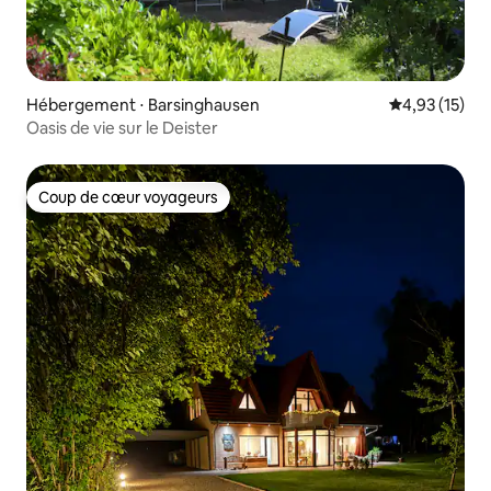
Hébergement ⋅ Barsinghausen
Évaluation mo
4,93 (15)
Oasis de vie sur le Deister
Coup de cœur voyageurs
Coup de cœur voyageurs