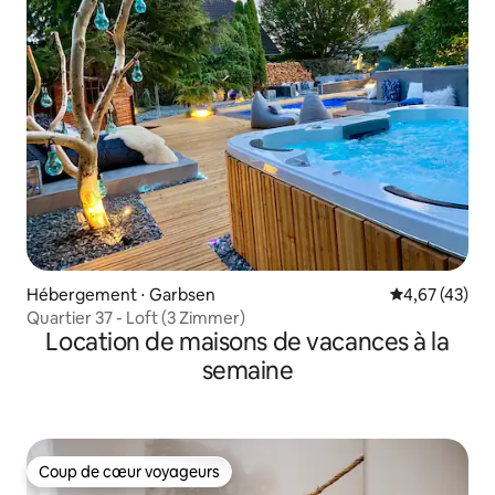
Hébergement ⋅ Garbsen
Évaluation mo
4,67 (43)
Quartier 37 - Loft (3 Zimmer)
Location de maisons de vacances à la
semaine
Coup de cœur voyageurs
Coup de cœur voyageurs