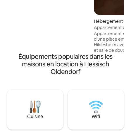
de 22 heures.
Hébergement ⋅ Sa
Appartement de b
Appartement mign
d'une pièce entre
Hildesheim avec e
et salle de douche. 
Équipements populaires dans les
canapé-lit confort
tramway pour Han
maisons en location à Hessisch
liaison de bus et 
Oldendorf
+ Hanovre. 10 min 
expositions de Ha
terrasse ensoleillée
détente et un gran
demande, une 2èm
peut être Chambre 
simple et canapé-li
terrasse
Cuisine
Wifi