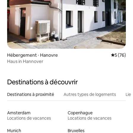
Hébergement ⋅ Hanovre
Évaluation
5 (76)
Haus in Hannover
Destinations à découvrir
Destinations à proximité
Autres types de logements
Lie
Amsterdam
Copenhague
Locations de vacances
Locations de vacances
Munich
Bruxelles