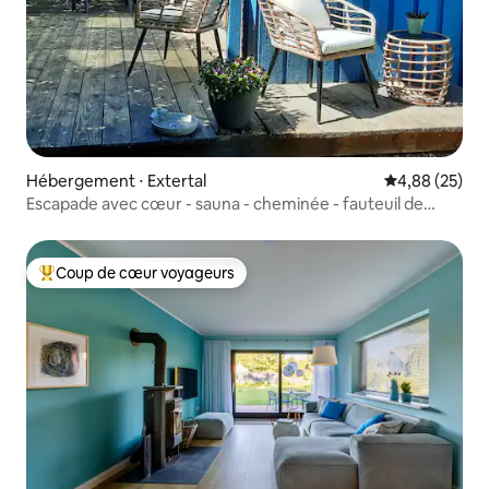
Hébergement ⋅ Extertal
Évaluation mo
4,88 (25)
Escapade avec cœur - sauna - cheminée - fauteuil de
massage
Coup de cœur voyageurs
Coups de cœur voyageurs les plus appréciés