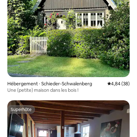
Hébergement ⋅ Schieder-Schwalenberg
Évaluation mo
4,84 (38)
Une (petite) maison dans les bois !
Superhôte
Superhôte