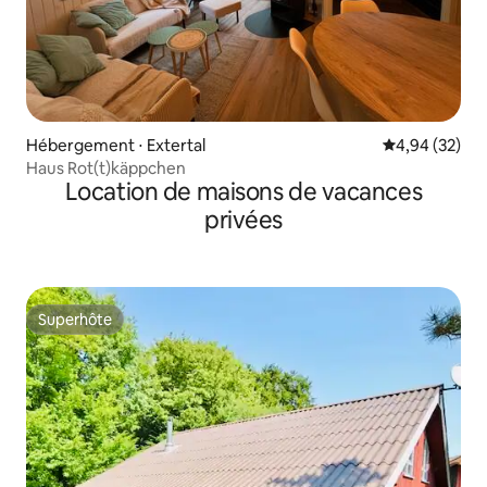
Hébergement ⋅ Extertal
Évaluation mo
4,94 (32)
Haus Rot(t)käppchen
Location de maisons de vacances
privées
Superhôte
Superhôte