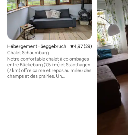
Hébergement ⋅ Seggebruch
Évaluation moyenne sur la base
4,97 (29)
Chalet Schaumburg
Notre confortable chalet à colombages
entre Bückeburg (7,5 km) et Stadthagen
(7 km) offre calme et repos au milieu des
champs et des prairies. Un
supermarché, une boulangerie et
d'autres commerces sont à seulement
400 mètres. Le chalet dispose de deux
couchages, d'une kitchenette et d'un
espace vitré avec cheminée. Une
terrasse en pierre naturelle invite à la
détente. Les chevaux de la ferme
enchantent particulièrement les
enfants. Parking gratuit disponible, fêtes
non autorisées, repos de la nuit à partir