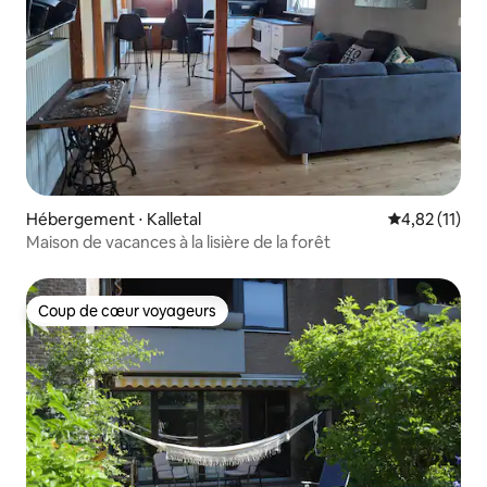
Hébergement ⋅ Kalletal
Évaluation mo
4,82 (11)
Maison de vacances à la lisière de la forêt
Coup de cœur voyageurs
Coup de cœur voyageurs