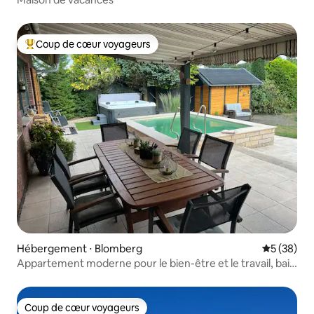
Coup de cœur voyageurs
Coups de cœur voyageurs les plus appréciés
Hébergement ⋅ Blomberg
Évaluation
5 (38)
Appartement moderne pour le bien-être et le travail, bain
à remous
Coup de cœur voyageurs
Coup de cœur voyageurs