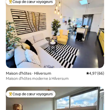
Coup de cœur voyageurs
Coups de cœur voyageurs les plus appréciés
Maison d'hôtes ⋅ Hilversum
Évaluation mo
4,97 (66)
Maison d'hôtes moderne à Hilversum
Coup de cœur voyageurs
Coups de cœur voyageurs les plus appréciés