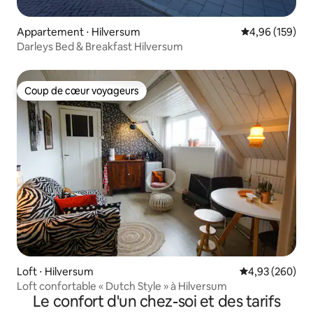
Appartement ⋅ Hilversum
Évaluation moy
4,96 (159)
Darleys Bed & Breakfast Hilversum
Coup de cœur voyageurs
Coup de cœur voyageurs
Loft ⋅ Hilversum
Évaluation moy
4,93 (260)
Loft confortable « Dutch Style » à Hilversum
Le confort d'un chez-soi et des tarifs