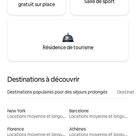
Salle de sport
gratuit sur place
Résidence de tourisme
Destinations à découvrir
Destinations populaires pour des séjours prolongés
Destinati
New York
Barcelone
Locations moyenne et longue durée
Locations moyenne et longue durée
Florence
Athènes
Locations moyenne et longue durée
Locations moyenne et longue durée