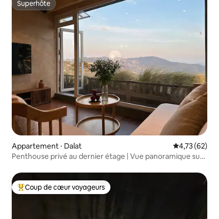
Superhôte
Superhôte
Appartement ⋅ Dalat
Évaluation mo
4,73 (62)
Penthouse privé au dernier étage | Vue panoramique sur
la forêt
Coup de cœur voyageurs
Coups de cœur voyageurs les plus appréciés