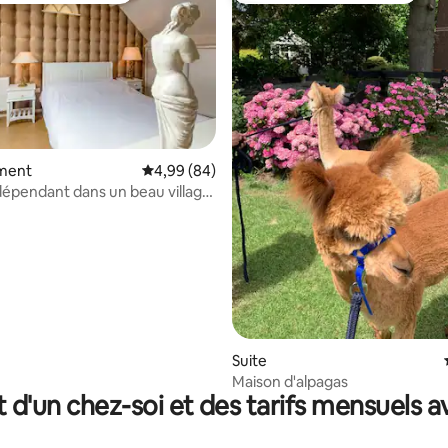
ment
Évaluation moyenne sur la base de 84 commen
4,99 (84)
dépendant dans un beau village
 la base de 66 commentaires : 4,98 sur 5
otterdam.
Suite
Maison d'alpagas
t d'un chez-soi et des tarifs mensuels 