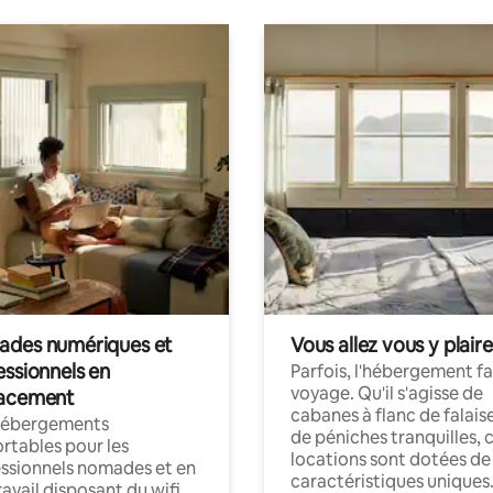
des numériques et
Vous allez vous y plaire
essionnels en
Parfois, l'hébergement fai
voyage. Qu'il s'agisse de
acement
cabanes à flanc de falais
hébergements
de péniches tranquilles, 
rtables pour les
locations sont dotées de
ssionnels nomades et en
caractéristiques uniques
ravail disposant du wifi