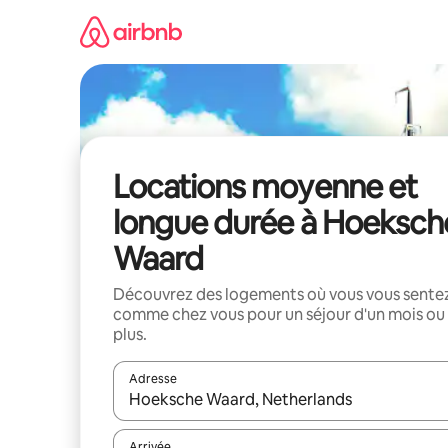
Aller
directement
au
contenu
Locations moyenne et
longue durée à Hoeksch
Waard
Découvrez des logements où vous vous sente
comme chez vous pour un séjour d'un mois ou
plus.
Adresse
Lorsque les résultats s'affichent, utilisez les flèc
Arrivée