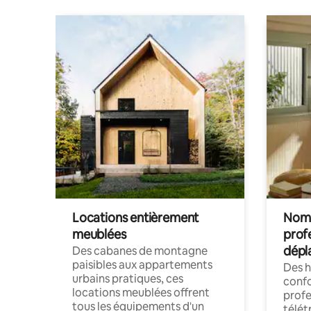
Locations entièrement
Noma
meublées
prof
dépl
Des cabanes de montagne
paisibles aux appartements
Des 
urbains pratiques, ces
confo
locations meublées offrent
profe
tous les équipements d'un
télét