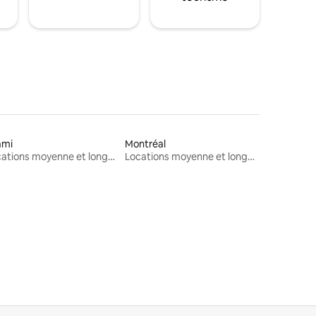
ami
Montréal
Locations moyenne et longue durée
Locations moyenne et longue durée