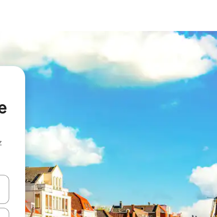
e
z
hes vers le haut et vers le bas pour les parcourir ou en appuyant et en fai