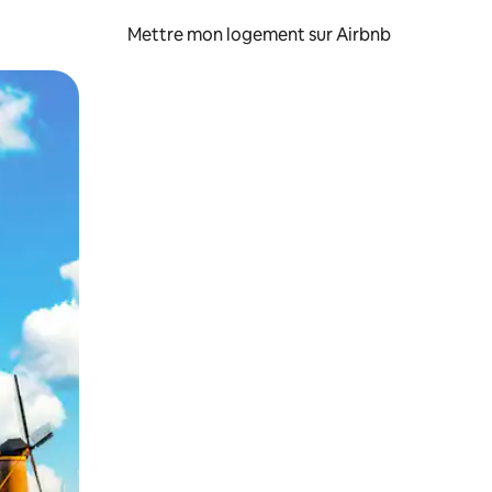
Mettre mon logement sur Airbnb
sant glisser.