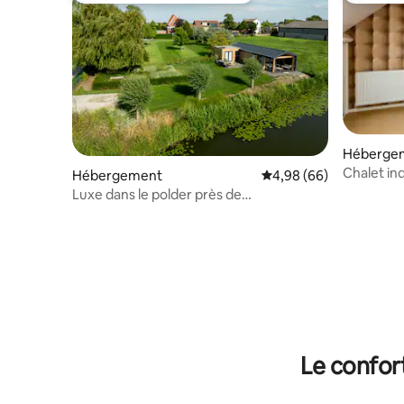
Héberge
Chalet in
Hébergement
Évaluation moyenne sur
4,98 (66)
près de R
Luxe dans le polder près de
Rotterdam/Zélande
Le confor