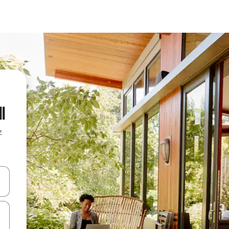
l
z
hes vers le haut et vers le bas pour les parcourir ou en appuyant et en fai