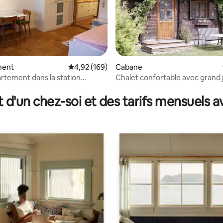
ment
Évaluation moyenne sur la base de 169 commen
4,92 (169)
Cabane
artement dans la station
Chalet confortable avec grand 
r la base de 37 commentaires : 4,76 sur 5
 à Hausruck
t d'un chez-soi et des tarifs mensuels 