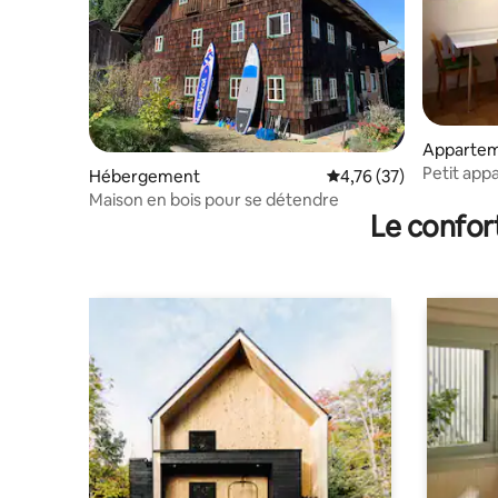
Apparte
Petit app
Hébergement
Évaluation moyenne su
4,76 (37)
thermale
Maison en bois pour se détendre
Le confor