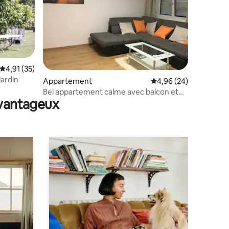
taires : 4,92 sur 5
Évaluation moyenne sur la base de 35 commentaires : 4,91 sur 5
4,91 (35)
jardin
Appartement
Évaluation moyenne su
4,96 (24)
Bel appartement calme avec balcon et
avantageux
parking