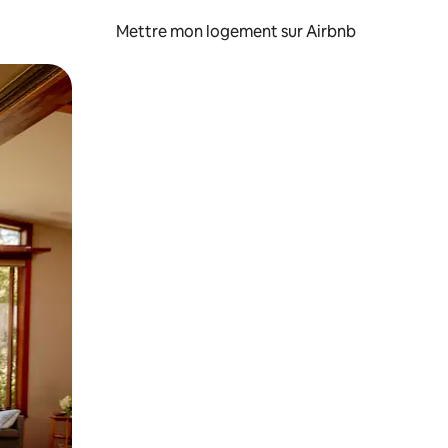
Mettre mon logement sur Airbnb
sant glisser.