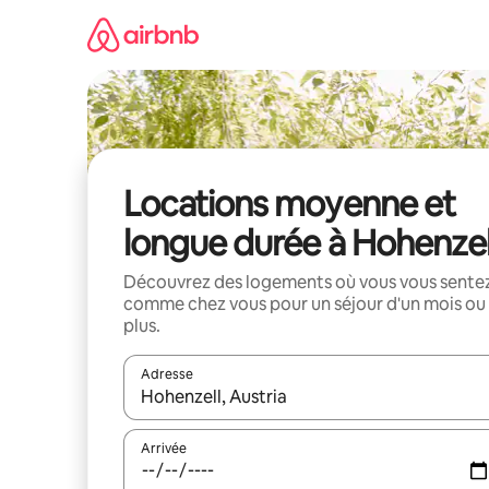
Aller
directement
au
contenu
Locations moyenne et
longue durée à Hohenzel
Découvrez des logements où vous vous sente
comme chez vous pour un séjour d'un mois ou
plus.
Adresse
Lorsque les résultats s'affichent, utilisez les flèc
Arrivée