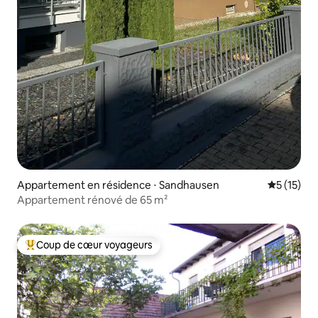
Appartement en résidence ⋅ Sandhausen
Évaluation
5 (15)
Appartement rénové de 65 m²
Coup de cœur voyageurs
Coups de cœur voyageurs les plus appréciés