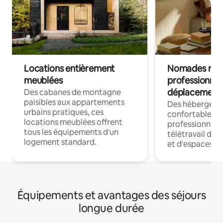
Locations entièrement
Nomades num
meublées
professionnel
déplacement
Des cabanes de montagne
paisibles aux appartements
Des hébergem
urbains pratiques, ces
confortables p
locations meublées offrent
professionnels
tous les équipements d'un
télétravail dis
logement standard.
et d'espaces de
Équipements et avantages des séjours
longue durée