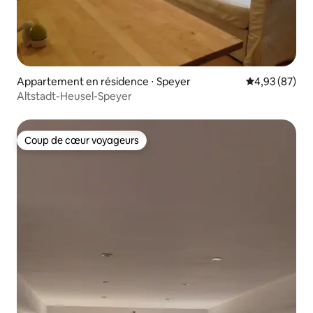
Appartement en résidence ⋅ Speyer
Évaluation mo
4,93 (87)
Altstadt-Heusel-Speyer
Coup de cœur voyageurs
Coup de cœur voyageurs