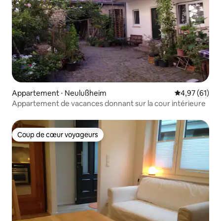
Appartement ⋅ Neulußheim
Évaluation mo
4,97 (61)
Appartement de vacances donnant sur la cour intérieure
Coup de cœur voyageurs
Coup de cœur voyageurs